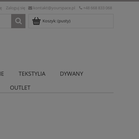
ię
Zaloguj się
kontakt@yourspace.pl
+48 668 833 068
Koszyk:
(pusty)
IE
TEKSTYLIA
DYWANY
OUTLET