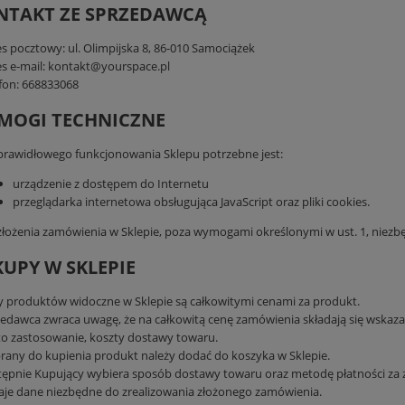
ONTAKT ZE SPRZEDAWCĄ
s pocztowy: ul. Olimpijska 8, 86-010 Samociążek
s e-mail: kontakt@yourspace.pl
fon: 668833068
YMOGI TECHNICZNE
prawidłowego funkcjonowania Sklepu potrzebne jest:
urządzenie z dostępem do Internetu
przeglądarka internetowa obsługująca JavaScript oraz pliki cookies.
złożenia zamówienia w Sklepie, poza wymogami określonymi w ust. 1, niezbę
KUPY W SKLEPIE
 produktów widoczne w Sklepie są całkowitymi cenami za produkt.
edawca zwraca uwagę, że na całkowitą cenę zamówienia składają się wskazan
o zastosowanie, koszty dostawy towaru.
any do kupienia produkt należy dodać do koszyka w Sklepie.
ępnie Kupujący wybiera sposób dostawy towaru oraz metodę płatności za z
je dane niezbędne do zrealizowania złożonego zamówienia.