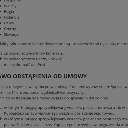
Hiszpania
Włochy
Belgia
Holandia
Dania
Czechy
Słowacja
ukty zakupione w Sklepie dostarczane są - w zależności od tego, jaką met
za pośrednictwem firmy kurierskiej;
za pośrednictwem Poczty Polskiej;
do paczkomatów InPost.
RAWO ODSTĄPIENIA OD UMOWY
jący uprzywilejowany ma prawo odstąpić od umowy zawartej ze Sprzedawcą
rminie 14 dni bez podania jakiejkolwiek przyczyny.
in do odstąpienia od umowy wygasa po upływie 14 dni od dnia:
w którym Kupujący uprzywilejowany wszedł w posiadanie towaru lub w kt
Kupującego uprzywilejowanego weszła w posiadanie tego towaru;
w którym Kupujący uprzywilejowany wszedł w posiadanie ostatniego towaru
przewoźnik i wskazana przez Kupującego uprzywilejowanego, weszła w pos