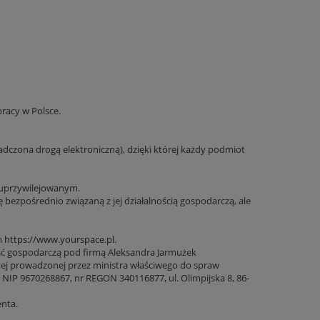
racy w Polsce.
czona drogą elektroniczną), dzięki której każdy podmiot
 uprzywilejowanym.
bezpośrednio związaną z jej działalnością gospodarczą, ale
m
https://www.yourspace.pl
.
ć gospodarczą pod firmą Aleksandra Jarmużek
zej prowadzonej przez ministra właściwego do spraw
, NIP 9670268867, nr REGON 340116877, ul. Olimpijska 8, 86-
nta.