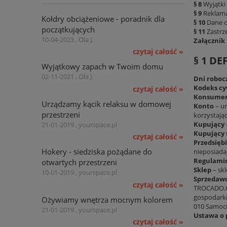
§ 8
Wyjątki
§ 9
Reklama
Kołdry obciążeniowe - poradnik dla
§ 10
Dane 
początkujących
§ 11
Zastrz
10-04-2023 , Ola J.
Załącznik 
czytaj całość »
§ 1 DE
Wyjątkowy zapach w Twoim domu
02-11-2021 , Ola J.
Dni roboc
Kodeks cy
czytaj całość »
Konsume
Urządzamy kącik relaksu w domowej
Konto
– ur
przestrzeni
korzystają
Kupujący
21-01-2019 , yourspace.pl
Kupujący 
czytaj całość »
Przedsięb
Hokery - siedziska pożądane do
nieposiada
Regulami
otwartych przestrzeni
Sklep
– sk
10-01-2019 , yourspace.pl
Sprzedaw
czytaj całość »
TROCADO.CO
gospodarki 
Ożywiamy wnętrza mocnym kolorem
010 Samoci
21-01-2019 , yourspace.pl
Ustawa o
czytaj całość »