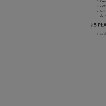
Zamó
Zło
Kupu
dan
§ 5 P
Za z