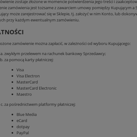
wienie zostaje złożone w momencie potwierdzenia jego treści i zaakcepto
żenie zamówienia jest tożsame z zawarciem umowy pomiędzy Kupującym a 
jący może zarejestrować się w Sklepie, tj. założyć w nim Konto, lub dokon
ych przy każdym ewentualnym zamówieniu.
ŁATNOŚCI
łożone zamówienie można zapłacić, w zależności od wyboru Kupującego:
zwykłym przelewem na rachunek bankowy Sprzedawcy;
za pomocą karty płatniczej:
Visa
Visa Electron
MasterCard
MasterCard Electronic
Maestro
za pośrednictwem platformy płatniczej:
Blue Media
eCard
dotpay
PayPal