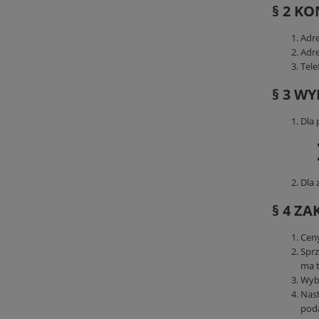
§ 2 K
Adre
Adre
Tele
§ 3 W
Dla 
Dla 
§ 4 ZA
Ceny
Sprz
ma t
Wybr
Nast
poda