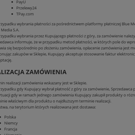
PayU
Przelewy24
TPay.com
zypadku wybrania płatności za pośrednictwem platformy płatniczej Blue M
 Media S.A.
zypadku wybrania przez Kupującego płatności z góry, za zamówienie należy 
edawca informuje, że w przypadku metod płatności, w których pole do wpr
wia się bezpośrednio po złożeniu zamówienia, opłacenie zamówienia jest m
nując zakupów w Sklepie, Kupujący akceptuje stosowanie faktur elektron
ptację.
EALIZACJA ZAMÓWIENIA
in realizacji zamówienia wskazany jest w Sklepie.
zypadku gdy Kupujący wybrał płatność z góry za zamówienie, Sprzedawca prz
tuacji gdy w ramach jednego zamówienia Kupujący zakupił produkty o różny
inie właściwym dla produktu o najdłuższym terminie realizacji.
twa, na terytorium których realizowana jest dostawa:
Polska
Niemcy
Francja