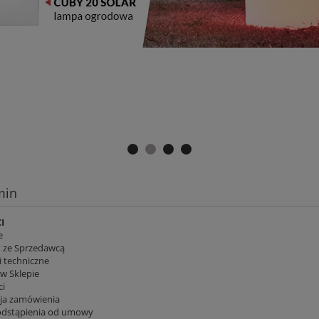
min
I
e
 ze Sprzedawcą
techniczne
w Sklepie
ci
cja zamówienia
dstąpienia od umowy