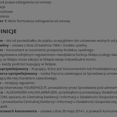
 od prawa odstąpienia od umowy
cje
osobowe
eżenia
nr 1:
Wzór formularza odstąpienia od umowy
FINICJE
ze
– dni od poniedziałku do piątku za wyjątkiem dni ustawowo wolnych od p
wilny
– ustawa z dnia 23 kwietnia 1964 r. Kodeks cywilny.
nt
– konsument w rozumieniu przepisów Kodeksu cywilnego.
egulowana odrębnym regulaminem nieodpłatna funkcja Sklepu (usługa świad
cy ze Sklepu może założyć w Sklepie swoje indywidualne konto.
– każdy podmiot kupujący w Sklepie.
uprzywilejowany
– Kupujący, który jest Konsumentem lub Przedsiębiorcą
iorca uprzywilejowany
– osoba fizyczna zawierająca ze Sprzedawcą umowę 
jącą dla niej charakteru zawodowego.
n
– niniejszy regulamin.
lep internetowy YOURSPACE.PL prowadzony przez Sprzedawcę pod adrese
ca
– ALEKSANDRA HALINA JARMUŻEK, przedsiębiorca prowadzący działalnoś
M, wpisany do Centralnej Ewidencji i Informacji o Działalności Gospodarc
i prowadzenia Centralnej Ewidencji i Informacji o Działalności Gospodarczej
ążek.
 prawach konsumenta
– ustawa z dnia 30 maja 2014 r. o prawach konsume