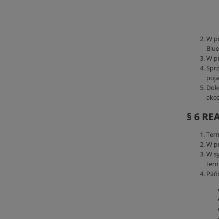
W pr
Blue
W pr
Sprz
poja
Doko
akce
§ 6 R
Term
W pr
W sy
term
Pańs