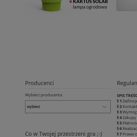
Producenci
Regula
Wybierz producenta
SPIS TREŚC
§ 1
Definicj
§ 2
Kontakt
§ 3
Wymogi 
§ 4
Zakupy 
§ 5
Płatnoś
§ 6
Realiza
Co w Twojej przestrzeni gra ;-)
§ 7
Prawo o