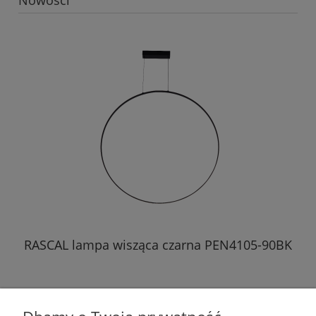
BK
RASCAL lampa wisząca czarna PEN4105-90BK
499,00 zł