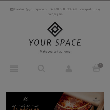
kontakt@yourspace.pl
+48 668 833 068
Zarejestruj się
Zaloguj się