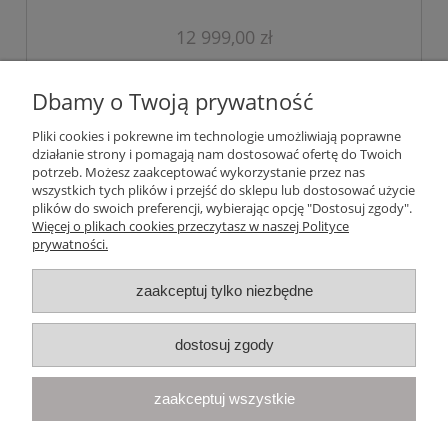
12 999,00 zł
do koszyka
Dbamy o Twoją prywatność
Pliki cookies i pokrewne im technologie umożliwiają poprawne
działanie strony i pomagają nam dostosować ofertę do Twoich
Pomoc
potrzeb. Możesz zaakceptować wykorzystanie przez nas
wszystkich tych plików i przejść do sklepu lub dostosować użycie
plików do swoich preferencji, wybierając opcję "Dostosuj zgody".
Moje konto
Więcej o plikach cookies przeczytasz w naszej Polityce
prywatności.
Płatności i dostawa
zaakceptuj tylko niezbędne
Informacje
dostosuj zgody
O nas
zaakceptuj wszystkie
Your Space
| Olimpijska 8, 86-010 Samociążek, woj. kujawsko-
pomorskie | telefon:
668 833 068
, e-mail:
kontakt@yourspace.pl