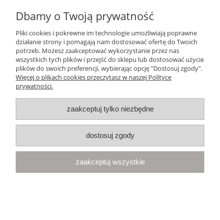
bawełna
Dbamy o Twoją prywatność
227,18 zł
Pliki cookies i pokrewne im technologie umożliwiają poprawne
działanie strony i pomagają nam dostosować ofertę do Twoich
potrzeb. Możesz zaakceptować wykorzystanie przez nas
do koszyka
wszystkich tych plików i przejść do sklepu lub dostosować użycie
plików do swoich preferencji, wybierając opcję "Dostosuj zgody".
Więcej o plikach cookies przeczytasz w naszej Polityce
prywatności.
zaakceptuj tylko niezbędne
dostosuj zgody
zaakceptuj wszystkie