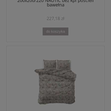
200x200/220 NAUTIC beż kpl pościeli
bawełna
227,18 zł
do koszyka