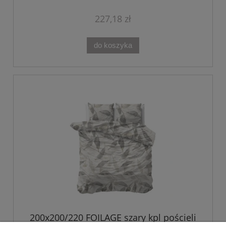
227,18 zł
do koszyka
200x200/220 FOILAGE szary kpl pościeli