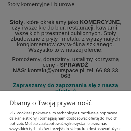
Stoły komercyjne i biurowe
Stoły
, które określamy jako
KOMERCYJNE
,
czyli wszelkie do biur, restauracji, kawiarni i
wszelkich przestrzeni publicznych. Stoły
zbudowane z płyty i metalu, z wytrzymałych
konglomeratów czy włókna szklanego.
Wszystko to w naszej ofercie.
Pomożemy, doradzimy, ustalimy korzystną
cenę -
SPRAWDŹ
NAS
:
kontakt@yourspace.pl,
tel. 66 88 33
068
Zapraszamy do zapoznania się z naszą
ofertą :)
Dbamy o Twoją prywatność
Nie znaleziono produktów spełniających podane kryteria.
Pliki cookies i pokrewne im technologie umożliwiają poprawne
działanie strony i pomagają nam dostosować ofertę do Twoich
Pomoc
potrzeb. Możesz zaakceptować wykorzystanie przez nas
wszystkich tych plików i przejść do sklepu lub dostosować użycie