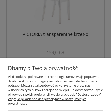
VICTORIA transparentne krzesło
159,00 zł
do koszyka
Dbamy o Twoją prywatność
Pliki cookies i pokrewne im technologie umożliwiają poprawne
działanie strony i pomagają nam dostosować ofertę do Twoich
Pomoc
potrzeb. Możesz zaakceptować wykorzystanie przez nas
wszystkich tych plików i przejść do sklepu lub dostosować użycie
plików do swoich preferencji, wybierając opcję "Dostosuj zgody".
Moje konto
Więcej o plikach cookies przeczytasz w naszej Polityce
prywatności.
Płatności i dostawa