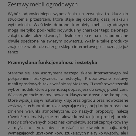
Zestawy mebli ogrodowych
Wybór odpowiedniego wyposażenia na zewnątrz to klucz do
stworzenia przestrzeni, która staje się osobistą oazą relaksu i
wytchnienia. Właściwie dobrane komplety mebli ogrodowych
mogą nie tylko podkreślić indywidualny charakter tego zielonego
zakątka, ale także stworzyć idealne miejsce na niezapomniane
chwile spędzone na świeżym powietrzu. Właśnie takie produkty
znajdziesz w ofercie naszego sklepu internetowego – poznaj je już
teraz!
Przemyślana funkcjonalność i estetyka
Staramy się, aby asortyment naszego sklepu internetowego był
połączeniem praktyczności z estetyką. Proponowane zestawy
mebli ogrodowych takie właśnie są! Możemy Ci zaoferować szeroki
wybór modeli, które z pewnością dopasujesz do swojej przestrzeni.
W asortymencie mamy bowiem klasyczne drewniane komplety,
które wpisują się w naturalny krajobraz ogrodu oraz nowoczesne
zestawy z technorattanu, zachwycające elegancją i odpornością na
zmienne warunki atmosferyczne. Do naszych propozycji należą
również minimalistyczne metalowe konstrukcje o prostej formie.
Każdy z oferowanych przez nas kompletów został zaprojektowany
z myślą o tym, aby sprostać oczekiwaniom najbardziej
wymagających użytkowników, szukających nie tylko wygody, ale i