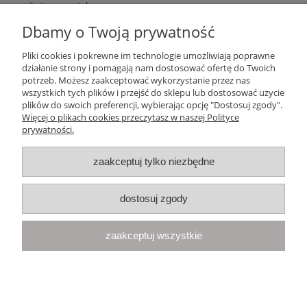
unikatowego stylu.
Dbamy o Twoją prywatność
Nie znaleziono produktów spełniających podane kryteria.
Pliki cookies i pokrewne im technologie umożliwiają poprawne
działanie strony i pomagają nam dostosować ofertę do Twoich
Pomoc
potrzeb. Możesz zaakceptować wykorzystanie przez nas
wszystkich tych plików i przejść do sklepu lub dostosować użycie
plików do swoich preferencji, wybierając opcję "Dostosuj zgody".
Moje konto
Więcej o plikach cookies przeczytasz w naszej Polityce
prywatności.
Płatności i dostawa
zaakceptuj tylko niezbędne
Informacje
dostosuj zgody
O nas
zaakceptuj wszystkie
Your Space
| Olimpijska 8, 86-010 Samociążek, woj. kujawsko-
pomorskie | telefon:
668 833 068
, e-mail:
kontakt@yourspace.pl
pokaż pełną wersję strony