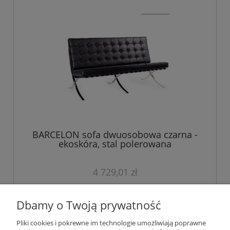
BARCELON sofa dwuosobowa czarna -
ekoskóra, stal polerowana
4 729,01 zł
do koszyka
Dbamy o Twoją prywatność
Pliki cookies i pokrewne im technologie umożliwiają poprawne