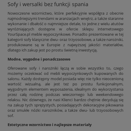
Sofy i wersalki bez funkcji spania
Nowoczesne wzornictwo, które perfekcyjnie współgra z obecnie
najmodniejszymi trendami w aranżacjach wnętrz, a także staranne
wykonanie i dbałość o najmniejsze detale, to jedne z wielu atutów
wyróżniających dostępne w ofercie sklepu internetowego
YourSpace.pl meble wypoczynkowe. Ponadto prezentowane w tej
kategorii sofy klasyczne dwu- oraz trzyosobowe, a także narożniki,
produkowane są w Europie z najwyższej jakości materiałów,
dlatego ich zakup jest po prostu świetną inwestycją.
Modne, wygodne i ponadczasowe
Oferowane sofy i narożniki łączą w sobie wszystko to, czego
możemy oczekiwać od mebli wypoczynkowych kupowanych do
salonu. Każdy dostępny model posiada więc nie tylko nieocenioną
wartość wizualną, ale jest też po prostu funkcjonalnym,
wygodnym elementem wyposażenia, idealnym do wykorzystania
przez całą rodzinę podczas wieczornego lub weekendowego
relaksu. Nic dziwnego, że nasi Klienci bardzo chętnie decydują się
na zakup tych sprężystych, posiadających dekoracyjne pikowania
oraz smukłe nóżki narożników, a także dwu- lub trzyosobowych
sof.
Estetyczne wzornictwo i najlepsze materiały