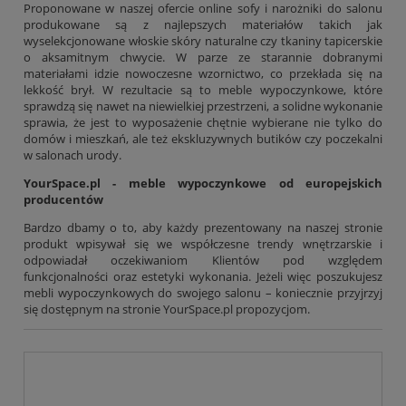
Proponowane w naszej ofercie online sofy i narożniki do salonu
produkowane są z najlepszych materiałów takich jak
wyselekcjonowane włoskie skóry naturalne czy tkaniny tapicerskie
o aksamitnym chwycie. W parze ze starannie dobranymi
materiałami idzie nowoczesne wzornictwo, co przekłada się na
lekkość brył. W rezultacie są to meble wypoczynkowe, które
sprawdzą się nawet na niewielkiej przestrzeni, a solidne wykonanie
sprawia, że jest to wyposażenie chętnie wybierane nie tylko do
domów i mieszkań, ale też ekskluzywnych butików czy poczekalni
w salonach urody.
YourSpace.pl - meble wypoczynkowe od europejskich
producentów
Bardzo dbamy o to, aby każdy prezentowany na naszej stronie
produkt wpisywał się we współczesne trendy wnętrzarskie i
odpowiadał oczekiwaniom Klientów pod względem
funkcjonalności oraz estetyki wykonania. Jeżeli więc poszukujesz
mebli wypoczynkowych do swojego salonu – koniecznie przyjrzyj
się dostępnym na stronie YourSpace.pl propozycjom.