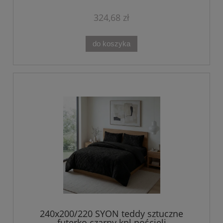
324,68 zł
do koszyka
240x200/220 SYON teddy sztuczne
futerko czarny kpl pościeli