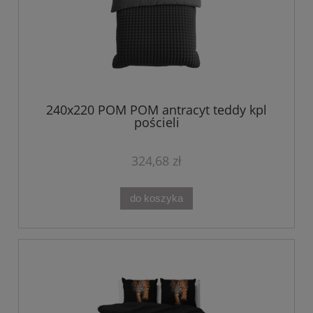
240x220 POM POM antracyt teddy kpl
pościeli
324,68 zł
do koszyka