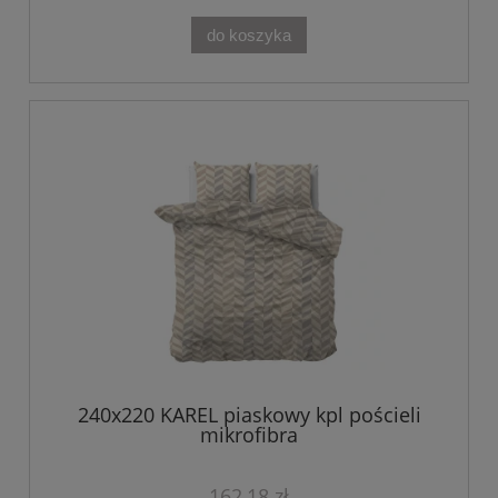
do koszyka
240x220 KAREL piaskowy kpl pościeli
mikrofibra
162,18 zł