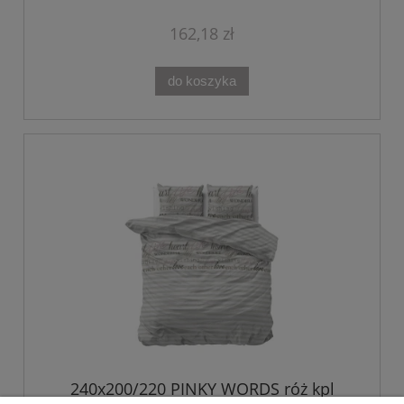
162,18 zł
do koszyka
240x200/220 PINKY WORDS róż kpl