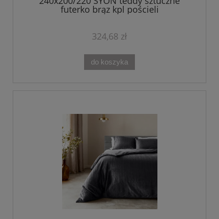
240x200/220 SYON teddy sztuczne
futerko brąz kpl pościeli
324,68 zł
do koszyka