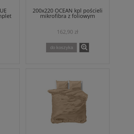
QUE
200x220 OCEAN kpl pościeli
mplet
mikrofibra z foliowym
nadrukiem niebieski
162,90 zł
do koszyka