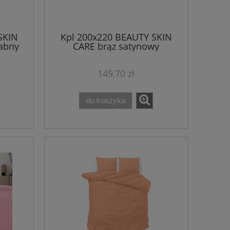
SKIN
Kpl 200x220 BEAUTY SKIN
abny
CARE brąz satynowy
el
mikroperkal
149,70 zł
do koszyka