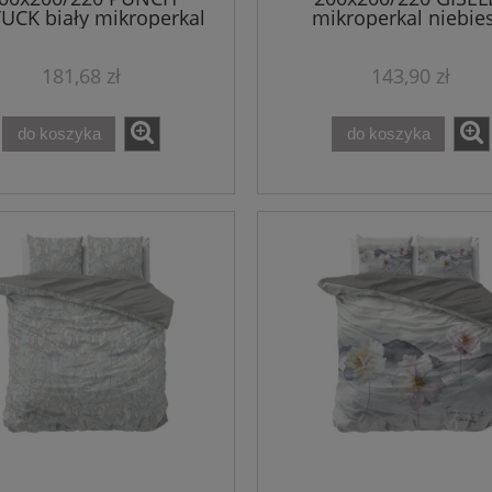
UCK biały mikroperkal
mikroperkal niebies
kpl pościeli
komplet pościeli
181,68 zł
143,90 zł
do koszyka
do koszyka