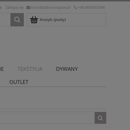
ię
Zaloguj się
kontakt@yourspace.pl
+48 668 833 068
Koszyk:
(pusty)
IE
TEKSTYLIA
DYWANY
OUTLET