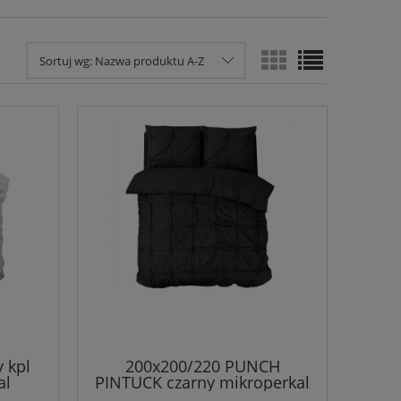
Sortuj wg:
Nazwa produktu A-Z
 kpl
200x200/220 PUNCH
al
PINTUCK czarny mikroperkal
kpl pościeli