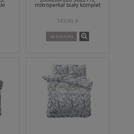
ki
mikroperkal biały komplet
pościeli
143,90 zł
do koszyka