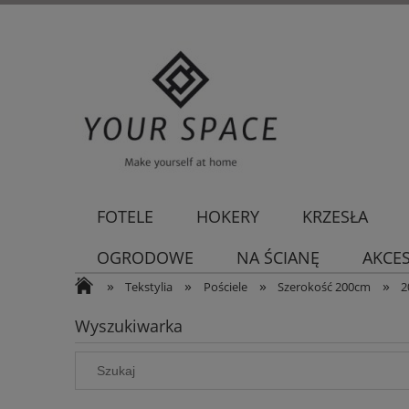
FOTELE
HOKERY
KRZESŁA
OGRODOWE
NA ŚCIANĘ
AKCE
»
»
»
»
Tekstylia
Pościele
Szerokość 200cm
2
Wyszukiwarka