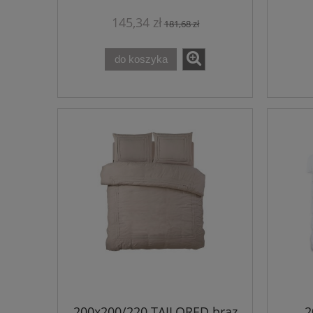
145,34 zł
181,68 zł
do koszyka
200x200/220 TAILORED brąz
2