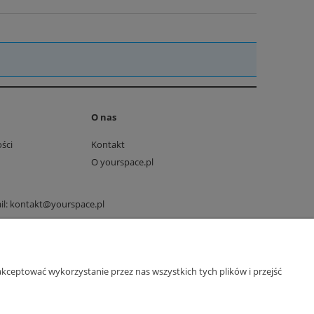
O nas
ści
Kontakt
O yourspace.pl
il:
kontakt@yourspace.pl
kceptować wykorzystanie przez nas wszystkich tych plików i przejść