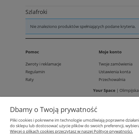
Szlafroki
Nie znaleziono produktów spełniających podane kryteria.
Pomoc
Moje konto
Zwroty i reklamacje
Twoje zamówienia
Regulamin
Ustawienia konta
Raty
Przechowalnia
Your Space
| Olimpijska
Dbamy o Twoją prywatność
Pliki cookies i pokrewne im technologie umożliwiają poprawne działa
do sklepu lub dostosować użycie plików do swoich preferencji, wybiera
Więcej o plikach cookies przeczytasz w naszej Polityce prywatności.