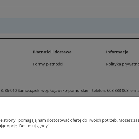
Płatności i dostawa
Informacje
Formy płatności
Polityka prywatno
 8, 86-010 Samociążek, woj. kujawsko-pomorskie | telefon:
668 833 068
, e-ma
Sklep internetowy Shoper.pl
nie strony i pomagają nam dostosować ofertę do Twoich potrzeb. Możesz zaa
jąc opcję "Dostosuj zgody".