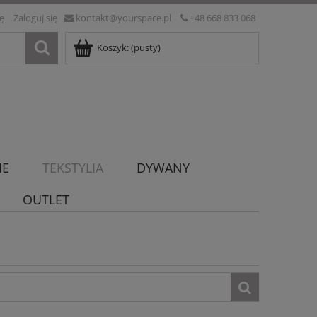
ię
Zaloguj się
kontakt@yourspace.pl
+48 668 833 068
Koszyk:
(pusty)
IE
TEKSTYLIA
DYWANY
OUTLET