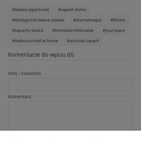
#świece zapachowe
#zapach domu
#ekologiczne świece sojowe
#aromaterapia
#Ethere
#zapachy świata
#Dominika Antkowiak
#yourspace
#make yourself at home
#autorski zapach
Komentarze do wpisu (0)
Imię i nazwisko:
Komentarz: