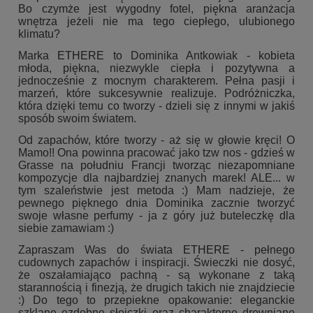
Bo czymże jest wygodny fotel, piękna aranżacja
wnętrza jeżeli nie ma tego ciepłego, ulubionego
klimatu?
Marka
ETHERE
to Dominika Antkowiak - kobieta
młoda, piękna, niezwykle ciepła i pozytywna a
jednocześnie z mocnym charakterem. Pełna pasji i
marzeń, które sukcesywnie realizuje. Podróżniczka,
która dzięki temu co tworzy - dzieli się z innymi w jakiś
sposób swoim światem.
Od zapachów, które tworzy - aż się w głowie kręci! O
Mamo!! Ona powinna pracować jako tzw nos - gdzieś w
Grasse na południu Francji tworząc niezapomniane
kompozycje dla najbardziej znanych marek! ALE... w
tym szaleństwie jest metoda :) Mam nadzieje, że
pewnego pięknego dnia Dominika zacznie tworzyć
swoje własne perfumy - ja z góry już buteleczkę dla
siebie zamawiam :)
Zapraszam Was do świata
ETHERE
- pełnego
cudownych zapachów i inspiracji. Świeczki nie dosyć,
że oszałamiająco pachną - są wykonane z taką
starannością i finezją, że drugich takich nie znajdziecie
:) Do tego to przepiekne opakowanie: eleganckie
szklane ozdobne słoiczki oraz charakterne drewniane