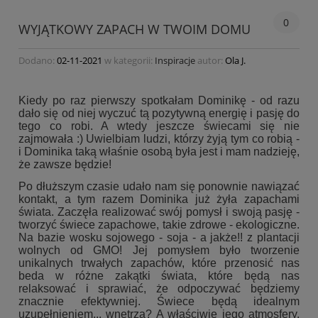
0
WYJĄTKOWY ZAPACH W TWOIM DOMU
Dodano:
02-11-2021
w kategorii:
Inspiracje
autor:
Ola J.
Kiedy po raz pierwszy spotkałam Dominikę - od razu
dało się od niej wyczuć tą pozytywną energię i pasję do
tego co robi. A wtedy jeszcze świecami się nie
zajmowała :) Uwielbiam ludzi, którzy żyją tym co robią -
i Dominika taką właśnie osobą była jest i mam nadzieję,
że zawsze będzie!
Po dłuższym czasie udało nam się ponownie nawiązać
kontakt, a tym razem Dominika już żyła zapachami
świata. Zaczęła realizować swój pomysł i swoją pasję -
tworzyć świece zapachowe, takie zdrowe - ekologiczne.
Na bazie wosku sojowego - soja - a jakże!! z plantacji
wolnych od GMO! Jej pomysłem było tworzenie
unikalnych trwałych zapachów, które przenosić nas
beda w różne zakątki świata, które będą nas
relaksować i sprawiać, że odpoczywać będziemy
znacznie efektywniej. Świece będą idealnym
uzupełnieniem... wnętrza? A właściwie jego atmosfery.