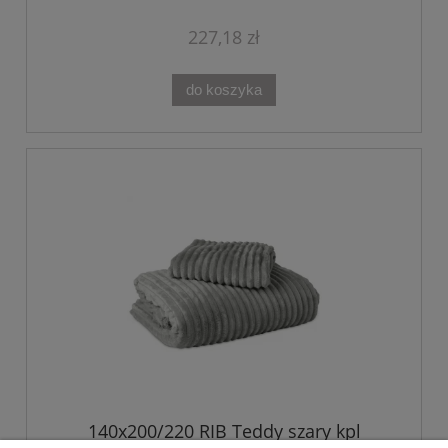
227,18 zł
do koszyka
140x200/220 RIB Teddy szary kpl