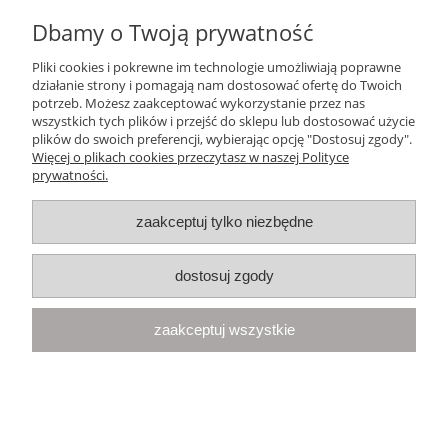
pościeli
Dbamy o Twoją prywatność
162,18 zł
Pliki cookies i pokrewne im technologie umożliwiają poprawne
działanie strony i pomagają nam dostosować ofertę do Twoich
potrzeb. Możesz zaakceptować wykorzystanie przez nas
do koszyka
wszystkich tych plików i przejść do sklepu lub dostosować użycie
plików do swoich preferencji, wybierając opcję "Dostosuj zgody".
Więcej o plikach cookies przeczytasz w naszej Polityce
prywatności.
zaakceptuj tylko niezbędne
dostosuj zgody
zaakceptuj wszystkie