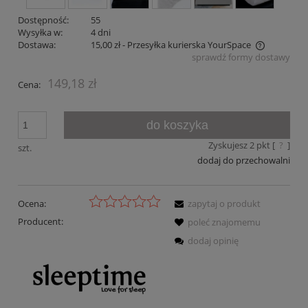
Dostępność:
55
Wysyłka w:
4 dni
Dostawa:
15,00 zł
- Przesyłka kurierska YourSpace
sprawdź formy dostawy
Cena nie zawiera ewentualnych kosztów płatności
149,18 zł
Cena:
do koszyka
Zyskujesz
2
pkt [
?
]
szt.
dodaj do przechowalni
Ocena:
zapytaj o produkt
Producent:
poleć znajomemu
dodaj opinię