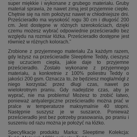
super miękkie i wykonane z grubego materiału. Gruby
materiał sprawia, że nawet zimą jest przyjemnie ciepłe.
Chętnie się na nim położysz nawet w chłodniejsze dni.
Prześcieradło ma wysokość rogu 30 cm i długość 200
cm. Jest dostępne w różnych szerokościach, dzięki
czemu możesz wybrać odpowiednie prześcieradło bez
względu na rozmiar łóżka. Prześcieradło dostępne jest
również w różnych kolorach."
Zrobione z przyjemnego materiału Za każdym razem,
gdy leżysz na prześcieradle Sleeptime Teddy, cieszysz
się uczuciem ciepła, jakie daje to przyjemne
prześcieradło. Zostało wykonane z przyjemnego
materiału, a konkretnie z 100% poliestru Teddy o
jakości 200 gsm. Oznacza to, że będziesz mogła/mógł z
niego korzystać przez długi czas, nawet po
wielokrotnym praniu. Gdy nadejdzie czas, aby je
wyprać, nie ma problemu! Możesz to zrobić łatwo,
ponieważ antyalergiczne prześcieradło można prać w
pralce w temperaturze maksymalnie 40 stopni.
Następnie suszysz je w suszarce. Ponieważ
prześcieradło jest bez potrzeby prasowania, po praniu i
suszeniu od razu można je położyć na łóżko.
Specyfikacje produktu Marka: Sleeptime Kolekcja: