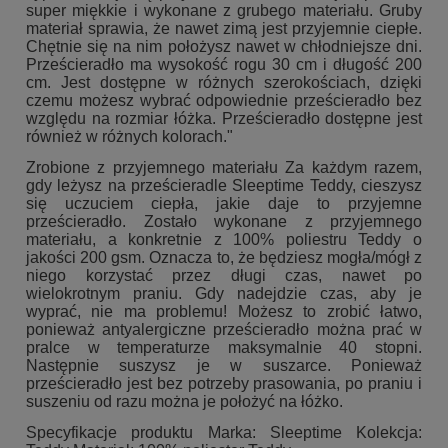
super miękkie i wykonane z grubego materiału. Gruby
materiał sprawia, że nawet zimą jest przyjemnie ciepłe.
Chętnie się na nim położysz nawet w chłodniejsze dni.
Prześcieradło ma wysokość rogu 30 cm i długość 200
cm. Jest dostępne w różnych szerokościach, dzięki
czemu możesz wybrać odpowiednie prześcieradło bez
względu na rozmiar łóżka. Prześcieradło dostępne jest
również w różnych kolorach."
Zrobione z przyjemnego materiału Za każdym razem,
gdy leżysz na prześcieradle Sleeptime Teddy, cieszysz
się uczuciem ciepła, jakie daje to przyjemne
prześcieradło. Zostało wykonane z przyjemnego
materiału, a konkretnie z 100% poliestru Teddy o
jakości 200 gsm. Oznacza to, że będziesz mogła/mógł z
niego korzystać przez długi czas, nawet po
wielokrotnym praniu. Gdy nadejdzie czas, aby je
wyprać, nie ma problemu! Możesz to zrobić łatwo,
ponieważ antyalergiczne prześcieradło można prać w
pralce w temperaturze maksymalnie 40 stopni.
Następnie suszysz je w suszarce. Ponieważ
prześcieradło jest bez potrzeby prasowania, po praniu i
suszeniu od razu można je położyć na łóżko.
Specyfikacje produktu Marka: Sleeptime Kolekcja: