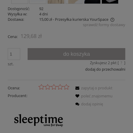
Dostępność:
92
Wysyłka w:
4 dni
Dostawa:
15,00 zł
- Przesyłka kurierska YourSpace
sprawdź formy dostawy
Cena nie zawiera ewentualnych kosztów płatności
129,68 zł
Cena:
do koszyka
Zyskujesz
2
pkt [
?
]
szt.
dodaj do przechowalni
Ocena:
zapytaj o produkt
Producent:
poleć znajomemu
dodaj opinię