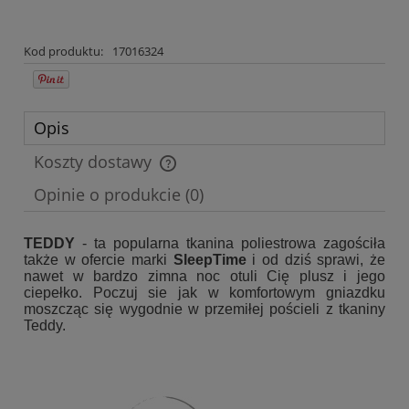
Kod produktu:
17016324
Opis
Koszty dostawy
Cena nie zawiera ewentualnych kosztów płatności
Opinie o produkcie (0)
TEDDY
- ta popularna tkanina poliestrowa zagościła
także w ofercie marki
SleepTime
i od dziś sprawi, że
nawet w bardzo zimna noc otuli Cię plusz i jego
ciepełko. Poczuj sie jak w komfortowym gniazdku
moszcząc się wygodnie w przemiłej pościeli z tkaniny
Teddy.