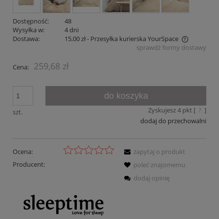
Dostępność:
48
Wysyłka w:
4 dni
Dostawa:
15,00 zł
- Przesyłka kurierska YourSpace
sprawdź formy dostawy
Cena nie zawiera ewentualnych kosztów płatności
259,68 zł
Cena:
do koszyka
Zyskujesz
4
pkt [
?
]
szt.
dodaj do przechowalni
Ocena:
zapytaj o produkt
Producent:
poleć znajomemu
dodaj opinię