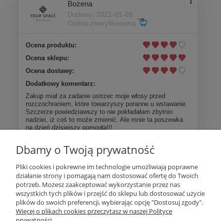
Bożena
Dodano: 2021-01-09
Opinia zweryfikowana
Ocena produktu:
Ocena sklepu:
Ocena dostawy:
Dodatkowy komentarz:
Zakup miał za zadanie ustrzec moje włosy przed
rozczochraniem, które towarzyszy poranne u wstawanie.
Szczerze powiedziawszy to nie pokładałam zbytnio
nadziei, iż coś to może zmienić. Ale mnie ta poszewka
na dzień dzisiejszy pomogła!!!
Dbamy o Twoją prywatność
Więcej opinii
Pliki cookies i pokrewne im technologie umożliwiają poprawne
działanie strony i pomagają nam dostosować ofertę do Twoich
Pomoc
potrzeb. Możesz zaakceptować wykorzystanie przez nas
wszystkich tych plików i przejść do sklepu lub dostosować użycie
plików do swoich preferencji, wybierając opcję "Dostosuj zgody".
Moje konto
Więcej o plikach cookies przeczytasz w naszej Polityce
prywatności.