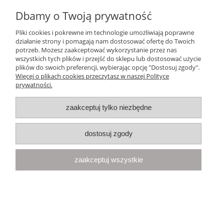
Dbamy o Twoją prywatność
418,00 zł
Pliki cookies i pokrewne im technologie umożliwiają poprawne
działanie strony i pomagają nam dostosować ofertę do Twoich
potrzeb. Możesz zaakceptować wykorzystanie przez nas
powiadom o dostępności
wszystkich tych plików i przejść do sklepu lub dostosować użycie
plików do swoich preferencji, wybierając opcję "Dostosuj zgody".
Więcej o plikach cookies przeczytasz w naszej Polityce
prywatności.
zaakceptuj tylko niezbędne
dostosuj zgody
zaakceptuj wszystkie