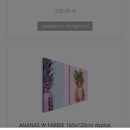
238,00 zł
powiadom o dostępności
ANANAS W FARBIE 160x120cm dyptyk