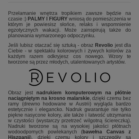
Przełamanie wnętrza tropikiem zawsze będzie na
czasie :)
PALMY I FIGURY
wniosą do pomieszczenia w
którym je powiesisz słońce, relaks i wspomnienie
egzotycznych wakacji. Może zainspirują także do
planowania wymarzonego odpoczynku.
Jeśli lubisz otaczać się sztuką - obraz
Revolio
jest dla
Ciebie - w spektaklu kolorowych i żywych kolorów za
każdym razem odkryjesz cos nowego. Wzory te
tworzone są przez młodych, utalentowanych artystów.
Obraz jest
nadrukiem komputerowym na płótnie
naciągniętym na krosno malarskie
, dzięki czemu bez
ramy (drewno hodowane w Austrii) wygląda bardzo
estetycznie i elegancko. Nadruk gwarantuje nie tylko
piękne nasycone kolory, ale także i łatwość utrzymania
w czystości (wystarczy przetrzeć wilgotną ściereczką).
Nadruki tworzone są na wysokiej jakości płótnach
wodoodpornych powlekanych (
bawełna Canvas z
Hiszpanii
), dzięki czemu kolory i szczegóły są