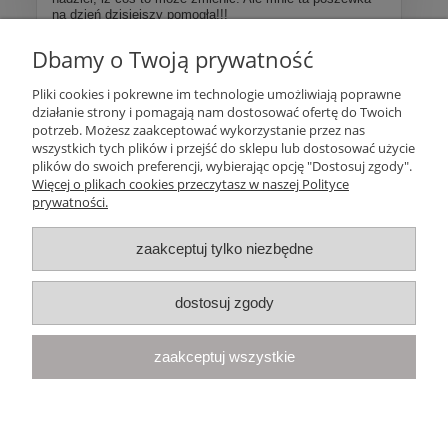
na dzień dzisiejszy pomogła!!!
Dbamy o Twoją prywatność
Więcej opinii
Pliki cookies i pokrewne im technologie umożliwiają poprawne
działanie strony i pomagają nam dostosować ofertę do Twoich
Pomoc
potrzeb. Możesz zaakceptować wykorzystanie przez nas
wszystkich tych plików i przejść do sklepu lub dostosować użycie
plików do swoich preferencji, wybierając opcję "Dostosuj zgody".
Moje konto
Więcej o plikach cookies przeczytasz w naszej Polityce
prywatności.
Płatności i dostawa
zaakceptuj tylko niezbędne
Informacje
dostosuj zgody
O nas
zaakceptuj wszystkie
Your Space
| Olimpijska 8, 86-010 Samociążek, woj. kujawsko-
pomorskie | telefon:
668 833 068
, e-mail:
kontakt@yourspace.pl
pokaż pełną wersję strony