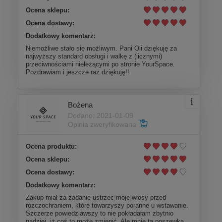
Ocena sklepu:
Ocena dostawy:
Dodatkowy komentarz:
Niemożliwe stało się możliwym. Pani Oli dziękuję za
najwyższy standard obsługi i walkę z (licznymi)
przeciwnościami nieleżącymi po stronie YourSpace.
Pozdrawiam i jeszcze raz dziękuję!!
Bożena
Dodano: 2021-01-09
Opinia zweryfikowana
Ocena produktu:
Ocena sklepu:
Ocena dostawy:
Dodatkowy komentarz:
Zakup miał za zadanie ustrzec moje włosy przed
rozczochraniem, które towarzyszy poranne u wstawanie.
Szczerze powiedziawszy to nie pokładałam zbytnio
nadziei, iż coś to może zmienić. Ale mnie ta poszewka