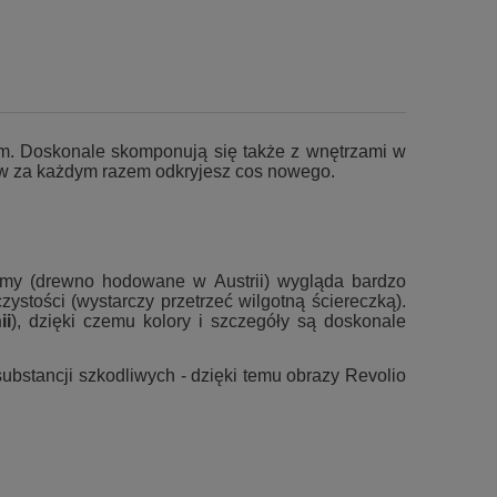
m. Doskonale skomponują się także z wnętrzami w
rów za każdym razem odkryjesz cos nowego.
amy (drewno hodowane w Austrii) wygląda bardzo
zystości (wystarczy przetrzeć wilgotną ściereczką).
ii
), dzięki czemu kolory i szczegóły są doskonale
stancji szkodliwych - dzięki temu obrazy Revolio