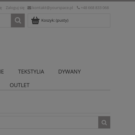
ię
Zaloguj się
kontakt@yourspace.pl
+48 668 833 068
Koszyk:
(pusty)
IE
TEKSTYLIA
DYWANY
OUTLET