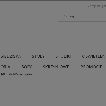
Zarejestruj s
SIEDZISKA
STOŁY
STOLIKI
OŚWIETLEN
SORIA
SOFY
SKRZYNIOWE
PROMOCJE
KRĘGI 140x100cm dyptyk