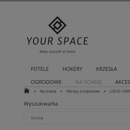
FOTELE
HOKERY
KRZESŁA
OGRODOWE
NA ŚCIANĘ
AKCE
»
»
»
Na ścianę
Obrazy 2-częściowe
LIŚCIE I O
Wyszukiwarka