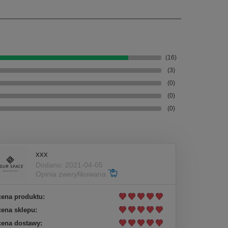
(16)
(3)
(0)
(0)
(0)
xxx
Dodano: 2021-04-05
Opinia zweryfikowana
ena produktu:
ena sklepu:
ena dostawy: