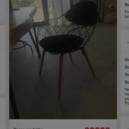
Do
Pr
ła
Oc
Oc
Oc
Do
Ni
na
pr
Po