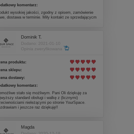
datkowy komentarz:
odukt wysokiej jakości, zgodny z opisem, zamówienie
twe, dostawa w terminie. Miły kontakt ze sprzedającycm
Dominik T.
Dodano: 2021-01-10
Opinia zweryfikowana
ena produktu:
ena sklepu:
ena dostawy:
datkowy komentarz:
emożliwe stało się możliwym. Pani Oli dziękuję za
jwyższy standard obsługi i walkę z (licznymi)
zeciwnościami nieleżącymi po stronie YourSpace.
zdrawiam i jeszcze raz dziękuję!!
Magda
Dodano: 2020-12-18