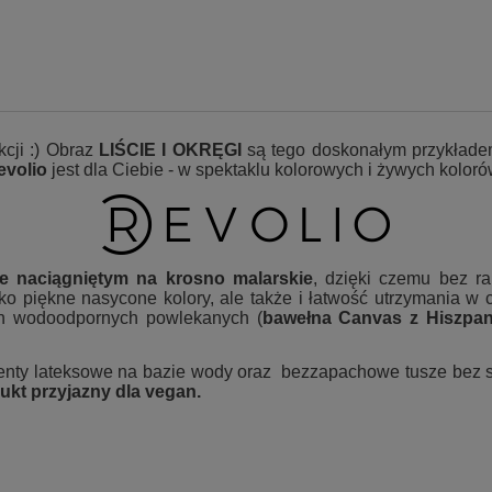
cji :) Obraz
LIŚCIE I OKRĘGI
są tego doskonałym przykłade
evolio
jest dla Ciebie - w spektaklu kolorowych i żywych kolo
e naciągniętym na krosno malarskie
, dzięki czemu bez r
ko piękne nasycone kolory, ale także i łatwość utrzymania w c
ch wodoodpornych powlekanych (
bawełna Canvas z Hiszpan
nty lateksowe na bazie wody oraz bezzapachowe tusze bez sub
ukt przyjazny dla vegan.