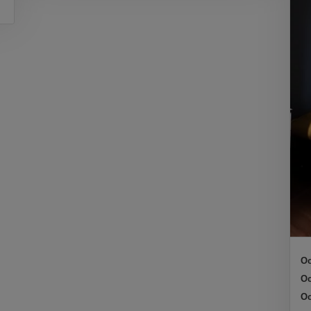
Oc
Oc
Oc