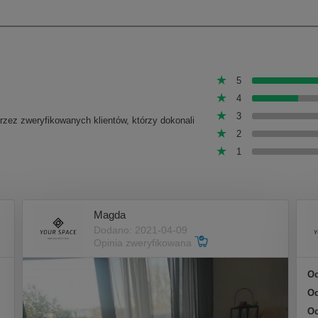
5
4
3
przez zweryfikowanych klientów, którzy dokonali
2
1
Magda
Dodano: 2021-04-09
Opinia zweryfikowana
Oc
Oc
Oc