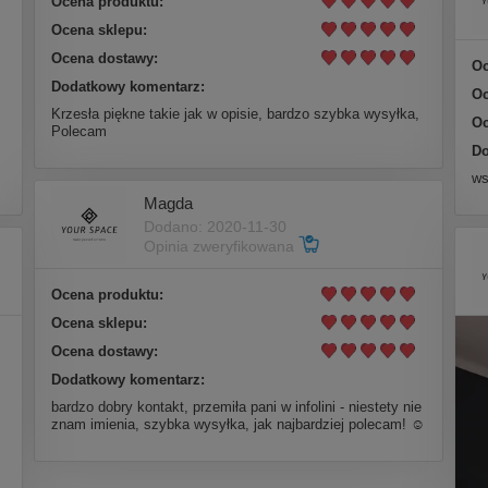
Ocena produktu:
Ocena sklepu:
Ocena dostawy:
Oc
Dodatkowy komentarz:
Oc
Krzesła piękne takie jak w opisie, bardzo szybka wysyłka,
Oc
Polecam
Do
ws
Magda
Dodano: 2020-11-30
Opinia zweryfikowana
Ocena produktu:
Ocena sklepu:
Ocena dostawy:
Dodatkowy komentarz:
bardzo dobry kontakt, przemiła pani w infolini - niestety nie
znam imienia, szybka wysyłka, jak najbardziej polecam! ☺️