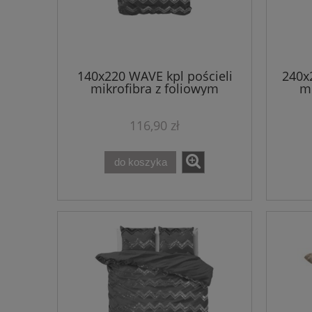
140x220 WAVE kpl pościeli
240x
mikrofibra z foliowym
mi
nadrukiem szary
116,90 zł
do koszyka