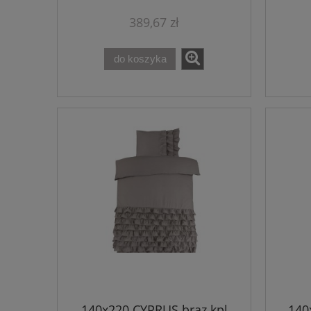
389,67 zł
do koszyka
140x220 CYPRUS brąz kpl
140