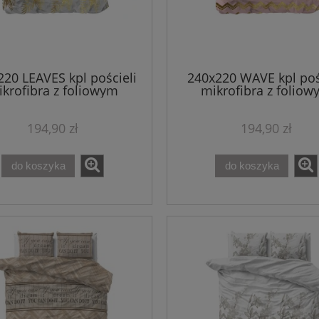
220 LEAVES kpl pościeli
240x220 WAVE kpl poś
krofibra z foliowym
mikrofibra z folio
nadrukiem biały
nadrukiem róż
194,90 zł
194,90 zł
do koszyka
do koszyka