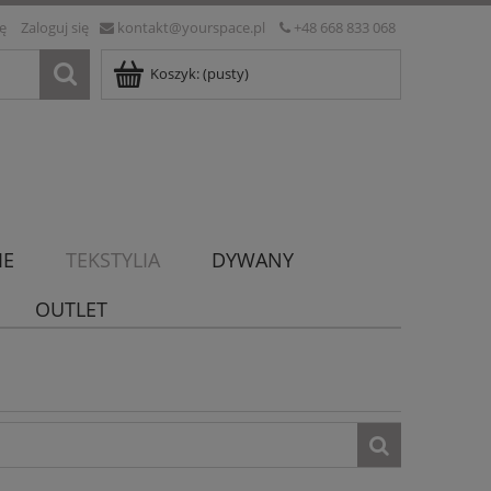
ię
Zaloguj się
kontakt@yourspace.pl
+48 668 833 068
Koszyk:
(pusty)
IE
TEKSTYLIA
DYWANY
OUTLET