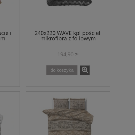
cieli
240x220 WAVE kpl pościeli
wym
mikrofibra z foliowym
nadrukiem szary
194,90 zł
do koszyka