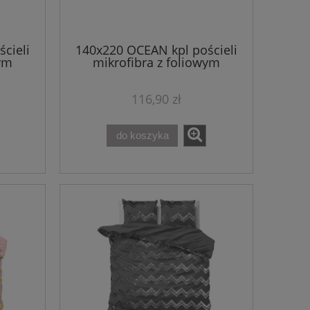
cieli
140x220 OCEAN kpl pościeli
wym
mikrofibra z foliowym
ki
nadrukiem niebieski
116,90 zł
do koszyka