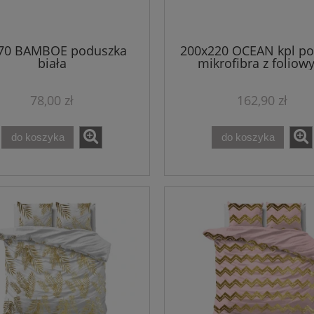
70 BAMBOE poduszka
200x220 OCEAN kpl poś
biała
mikrofibra z folio
nadrukiem niebies
78,00 zł
162,90 zł
do koszyka
do koszyka