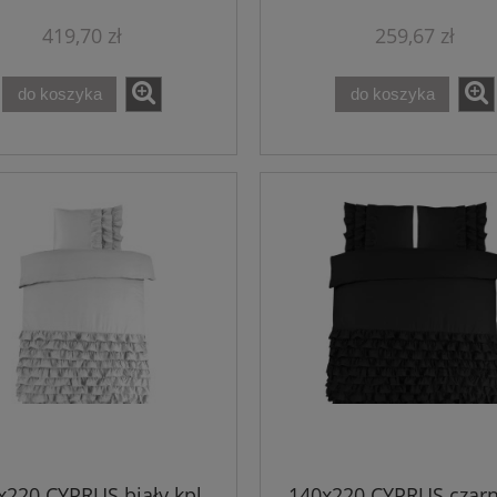
419,70 zł
259,67 zł
do koszyka
do koszyka
x220 CYPRUS biały kpl
140x220 CYPRUS czarn