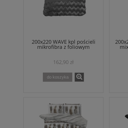
200x220 WAVE kpl pościeli
200x
mikrofibra z foliowym
mix
nadrukiem szary
162,90 zł
do koszyka