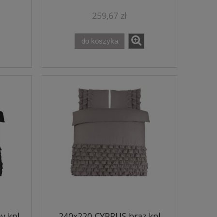
259,67 zł
do koszyka
y kpl
240x220 CYPRUS brąz kpl