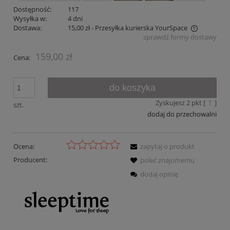
Dostępność:
117
Wysyłka w:
4 dni
Dostawa:
15,00 zł
- Przesyłka kurierska YourSpace
sprawdź formy dostawy
Cena nie zawiera ewentualnych kosztów płatności
159,00 zł
Cena:
do koszyka
Zyskujesz
2
pkt [
?
]
szt.
dodaj do przechowalni
Ocena:
zapytaj o produkt
Producent:
poleć znajomemu
dodaj opinię