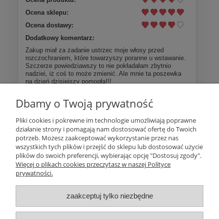
Ocena sklepu:
Ocena dostawy:
Dodatkowy komentarz:
Zakup miał za zadanie ustrzec moje włosy przed
rozczochraniem, które towarzyszy poranne u wstawanie.
Szczerze powiedziawszy to nie pokładałam zbytnio
nadziei, iż coś to może zmienić. Ale mnie ta poszewka
na dzień dzisiejszy pomogła!!!
Dbamy o Twoją prywatność
Więcej opinii
Pliki cookies i pokrewne im technologie umożliwiają poprawne
działanie strony i pomagają nam dostosować ofertę do Twoich
Pomoc
potrzeb. Możesz zaakceptować wykorzystanie przez nas
wszystkich tych plików i przejść do sklepu lub dostosować użycie
plików do swoich preferencji, wybierając opcję "Dostosuj zgody".
Moje konto
Więcej o plikach cookies przeczytasz w naszej Polityce
prywatności.
Płatności i dostawa
zaakceptuj tylko niezbędne
Informacje