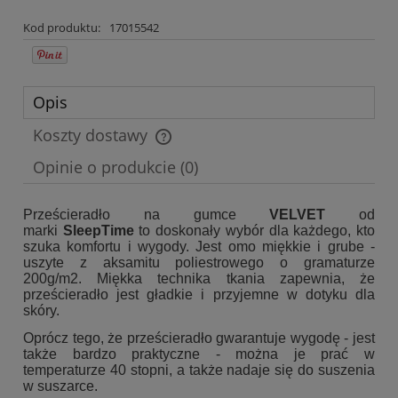
Kod produktu:
17015542
Opis
Koszty dostawy
Cena nie zawiera ewentualnych kosztów płatności
Opinie o produkcie (0)
Prześcieradło na gumce
VELVET
od
marki
SleepTime
to doskonały wybór dla każdego, kto
szuka komfortu i wygody. Jest omo miękkie i grube -
uszyte z aksamitu poliestrowego o gramaturze
200g/m2. Miękka technika tkania zapewnia, że
prześcieradło jest gładkie i przyjemne w dotyku dla
skóry.
Oprócz tego, że prześcieradło gwarantuje wygodę - jest
także bardzo praktyczne - można je prać w
temperaturze 40 stopni, a także nadaje się do suszenia
w suszarce.