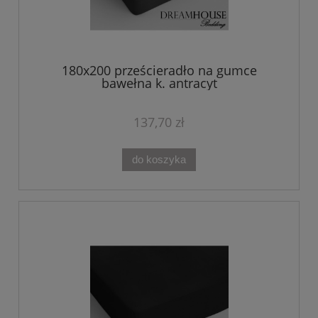
180x200 prześcieradło na gumce
bawełna k. antracyt
137,70 zł
do koszyka