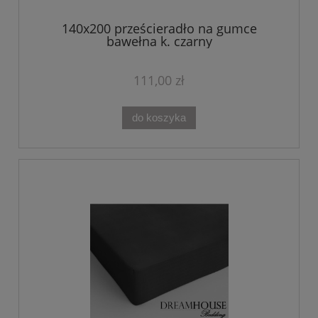
140x200 prześcieradło na gumce
bawełna k. czarny
111,00 zł
do koszyka