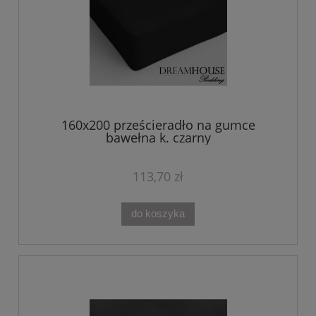
160x200 prześcieradło na gumce
bawełna k. czarny
113,70 zł
do koszyka