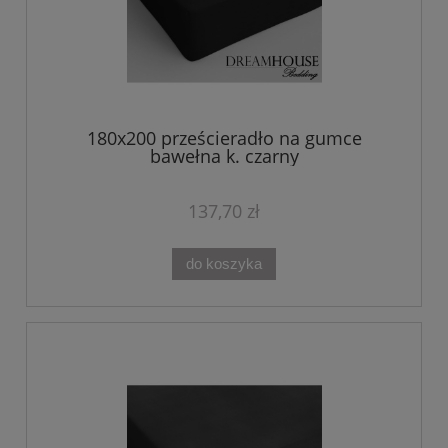
180x200 prześcieradło na gumce
bawełna k. czarny
137,70 zł
do koszyka