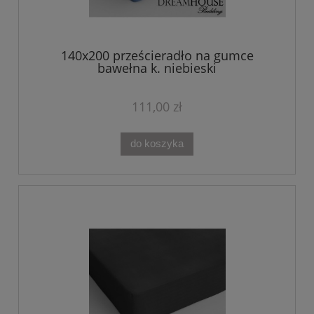
140x200 prześcieradło na gumce
bawełna k. niebieski
111,00 zł
do koszyka