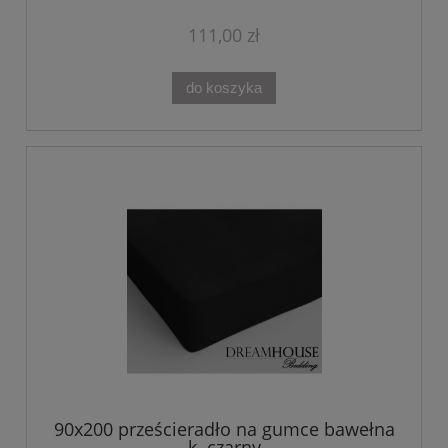
111,00 zł
do koszyka
90x200 prześcieradło na gumce bawełna
k. czarny