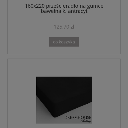
160x220 prześcieradło na gumce
bawełna k. antracyt
125,70 zł
do koszyka