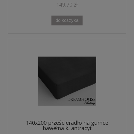
149,70 zł
do koszyka
140x200 prześcieradło na gumce
bawełna k. antracyt