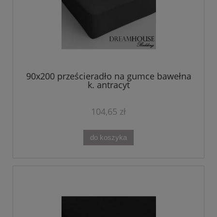
90x200 prześcieradło na gumce bawełna
k. antracyt
104,65 zł
do koszyka