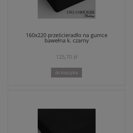
160x220 prześcieradło na gumce
bawełna k. czarny
125,70 zł
do koszyka