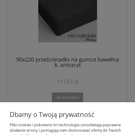
90x220 prześcieradło na gumce bawełna
k. antracyt
111,65 zł
do koszyka
Dbamy o Twoją prywatność
«
1
...
11
12
13
14
15
»
Pliki cookies i pokrewne im technologie umożliwiają poprawne
działanie strony i pomagają nam dostosować ofertę do Twoich