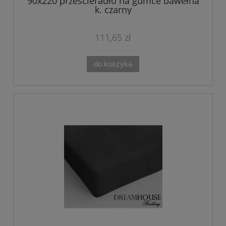
90x220 prześcieradło na gumce bawełna
k. czarny
111,65 zł
do koszyka