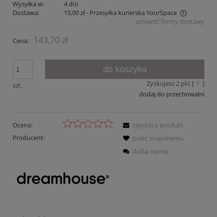
Wysyłka w:
4 dni
Dostawa:
15,00 zł
- Przesyłka kurierska YourSpace
sprawdź formy dostawy
Cena nie zawiera ewentualnych kosztów płatności
143,70 zł
Cena:
do koszyka
Zyskujesz
2
pkt [
?
]
szt.
dodaj do przechowalni
Ocena:
zapytaj o produkt
Producent:
poleć znajomemu
dodaj opinię