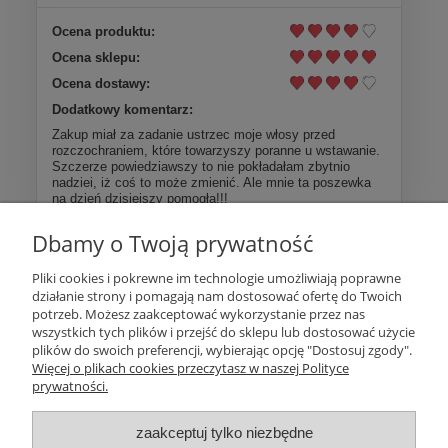
Ocena produktu:
Ocena sklepu:
Ocena dostawy:
Dodatkowy komentarz:
Zakup miał za zadanie ustrzec moje włosy przed
rozczochraniem, które towarzyszy poranne u wstawanie.
Szczerze powiedziawszy to nie pokładałam zbytnio
nadziei, iż coś to może zmienić. Ale mnie ta poszewka
na dzień dzisiejszy pomogła!!!
Dbamy o Twoją prywatność
Więcej opinii
Pliki cookies i pokrewne im technologie umożliwiają poprawne
działanie strony i pomagają nam dostosować ofertę do Twoich
Pomoc
potrzeb. Możesz zaakceptować wykorzystanie przez nas
wszystkich tych plików i przejść do sklepu lub dostosować użycie
plików do swoich preferencji, wybierając opcję "Dostosuj zgody".
Moje konto
Więcej o plikach cookies przeczytasz w naszej Polityce
prywatności.
Płatności i dostawa
zaakceptuj tylko niezbędne