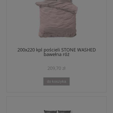
200x220 kpl pościeli STONE WASHED
bawełna róż
209,70 zł
do koszyka