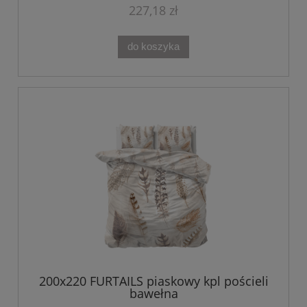
227,18 zł
do koszyka
200x220 FURTAILS piaskowy kpl pościeli
bawełna