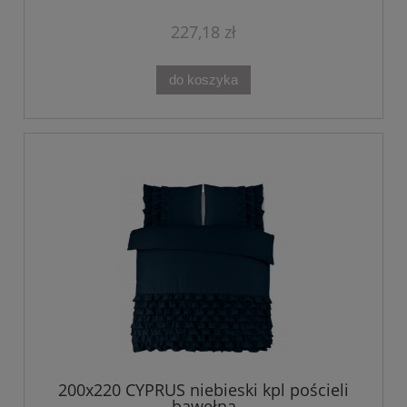
227,18 zł
do koszyka
200x220 CYPRUS niebieski kpl pościeli
bawełna