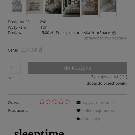
Dostępność:
290
Wysyłka w:
4 dni
Dostawa:
15,00 zł
- Przesyłka kurierska YourSpace
sprawdź formy dostawy
Cena nie zawiera ewentualnych kosztów płatności
227,18 zł
Cena:
do koszyka
Zyskujesz
4
pkt [
?
]
szt.
dodaj do przechowalni
Ocena:
zapytaj o produkt
Producent:
poleć znajomemu
dodaj opinię