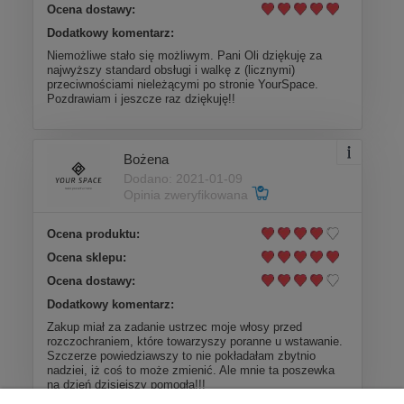
Ocena dostawy:
Dodatkowy komentarz:
Niemożliwe stało się możliwym. Pani Oli dziękuję za
najwyższy standard obsługi i walkę z (licznymi)
przeciwnościami nieleżącymi po stronie YourSpace.
Pozdrawiam i jeszcze raz dziękuję!!
Bożena
Dodano: 2021-01-09
Opinia zweryfikowana
Ocena produktu:
Ocena sklepu:
Ocena dostawy:
Dodatkowy komentarz:
Zakup miał za zadanie ustrzec moje włosy przed
rozczochraniem, które towarzyszy poranne u wstawanie.
Szczerze powiedziawszy to nie pokładałam zbytnio
nadziei, iż coś to może zmienić. Ale mnie ta poszewka
na dzień dzisiejszy pomogła!!!