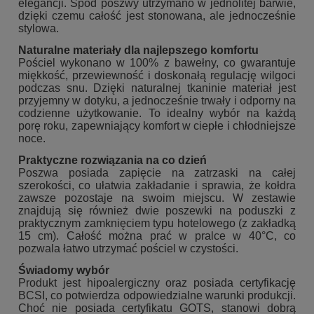
elegancji. Spód poszwy utrzymano w jednolitej barwie,
dzięki czemu całość jest stonowana, ale jednocześnie
stylowa.
Naturalne materiały dla najlepszego komfortu
Pościel wykonano w 100% z bawełny, co gwarantuje
miękkość, przewiewność i doskonałą regulację wilgoci
podczas snu. Dzięki naturalnej tkaninie materiał jest
przyjemny w dotyku, a jednocześnie trwały i odporny na
codzienne użytkowanie. To idealny wybór na każdą
porę roku, zapewniający komfort w ciepłe i chłodniejsze
noce.
Praktyczne rozwiązania na co dzień
Poszwa posiada zapięcie na zatrzaski na całej
szerokości, co ułatwia zakładanie i sprawia, że kołdra
zawsze pozostaje na swoim miejscu. W zestawie
znajdują się również dwie poszewki na poduszki z
praktycznym zamknięciem typu hotelowego (z zakładką
15 cm). Całość można prać w pralce w 40°C, co
pozwala łatwo utrzymać pościel w czystości.
Świadomy wybór
Produkt jest hipoalergiczny oraz posiada certyfikację
BCSI, co potwierdza odpowiedzialne warunki produkcji.
Choć nie posiada certyfikatu GOTS, stanowi dobrą