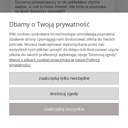
Szczerze powiedziawszy to nie pokładałam zbytnio
nadziei, iż coś to może zmienić. Ale mnie ta poszewka
na dzień dzisiejszy pomogła!!!
Dbamy o Twoją prywatność
Więcej opinii
Pliki cookies i pokrewne im technologie umożliwiają poprawne
działanie strony i pomagają nam dostosować ofertę do Twoich
Pomoc
potrzeb. Możesz zaakceptować wykorzystanie przez nas
wszystkich tych plików i przejść do sklepu lub dostosować użycie
plików do swoich preferencji, wybierając opcję "Dostosuj zgody".
Moje konto
Więcej o plikach cookies przeczytasz w naszej Polityce
prywatności.
Płatności i dostawa
zaakceptuj tylko niezbędne
Informacje
dostosuj zgody
O nas
zaakceptuj wszystkie
Your Space
| Olimpijska 8, 86-010 Samociążek, woj. kujawsko-
pomorskie | telefon:
668 833 068
, e-mail:
kontakt@yourspace.pl