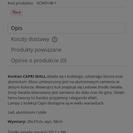
Kod produktu:
XCW9148-1
Opis
Koszty dostawy
Cena nie zawiera ewentualnych kosztów płatności
Produkty powiązane
Opinie o produkcie (0)
Kinkiet CAPRI WALL
składa się z kulistego, szklanego klosza oraz
aluminium. Klosz umieszczony jest na aluminiowym ramieniu w
złotym kolorze. Wewnątrz kuli znajduje się Ledowe źródło światła.
Snop światła skierowany jest zarówno do dołu oraz do góry. Dzięki
temu tworzy to bardzo przyjemny i elegancki efekt.
Lampy z kolekcji Capri dostępne są w wielu wariantach.
Led, aluminium i szkło
Wymiary:
20x37cm, wys. 58cm
Źródło światła: moduł LED 2 x 3W