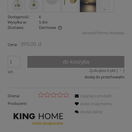
Dostępność:
6
Wysyłka w:
5 dni
Dostawa:
Darmowa
sprawdź formy dostawy
Cena nie zawiera ewentualnych kosztów płatności
399,00 zł
Cena:
do koszyka
Zyskujesz
6
pkt [
?
]
szt.
dodaj do przechowalni
Ocena:
zapytaj o produkt
Producent:
poleć znajomemu
dodaj opinię