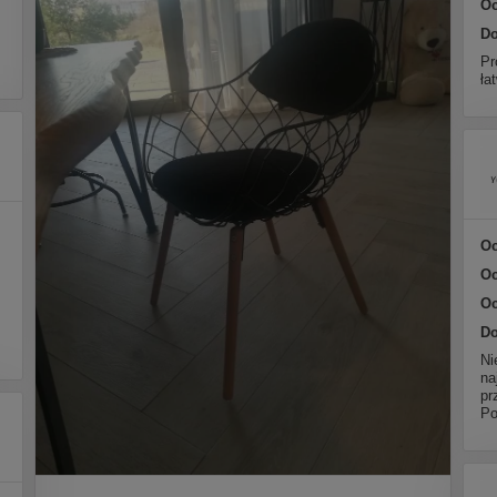
Oc
Do
Pr
ła
Oc
Oc
Oc
Do
Ni
na
pr
Po