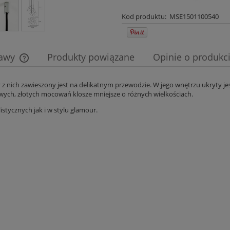
Kod produktu:
MSE1501100540
tawy
Produkty powiązane
Opinie o produkci
Cena nie zawiera ewentualnych kosztów
z nich zawieszony jest na delikatnym przewodzie. W jego wnętrzu ukryty jes
wych, złotych mocowań klosze mniejsze o różnych wielkościach.
płatności
stycznych jak i w stylu glamour.