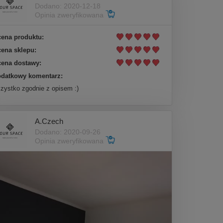
Dodano: 2020-12-18
Opinia zweryfikowana
ena produktu:
ena sklepu:
ena dostawy:
datkowy komentarz:
zystko zgodnie z opisem :)
A.Czech
Dodano: 2020-09-26
Opinia zweryfikowana