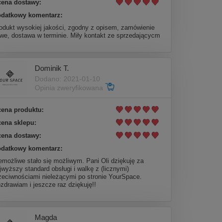
ena dostawy:
datkowy komentarz:
odukt wysokiej jakości, zgodny z opisem, zamówienie
twe, dostawa w terminie. Miły kontakt ze sprzedającycm
Dominik T.
Dodano: 2021-01-10
Opinia zweryfikowana
ena produktu:
ena sklepu:
ena dostawy:
datkowy komentarz:
emożliwe stało się możliwym. Pani Oli dziękuję za
jwyższy standard obsługi i walkę z (licznymi)
zeciwnościami nieleżącymi po stronie YourSpace.
zdrawiam i jeszcze raz dziękuję!!
Magda