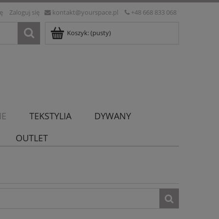
ię
Zaloguj się
kontakt@yourspace.pl
+48 668 833 068
Koszyk:
(pusty)
IE
TEKSTYLIA
DYWANY
OUTLET