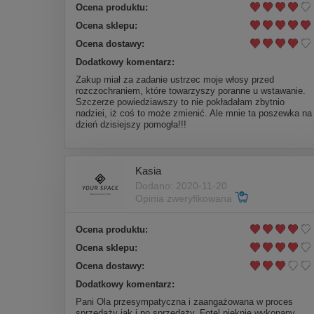
Ocena produktu:
Ocena sklepu:
Ocena dostawy:
Dodatkowy komentarz:
Zakup miał za zadanie ustrzec moje włosy przed
rozczochraniem, które towarzyszy poranne u wstawanie.
Szczerze powiedziawszy to nie pokładałam zbytnio
nadziei, iż coś to może zmienić. Ale mnie ta poszewka na
dzień dzisiejszy pomogła!!!
Kasia
Dodano: 2020-11-20
Opinia zweryfikowana
Ocena produktu:
Ocena sklepu:
Ocena dostawy:
Dodatkowy komentarz:
Pani Ola przesympatyczna i zaangażowana w proces
sprzedaży jak i po sprzedaży. Fotel pięknie wykonany