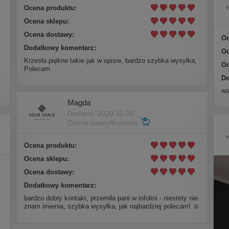
Ocena produktu:
Ocena sklepu:
Ocena dostawy:
Oc
Dodatkowy komentarz:
Oc
Krzesła piękne takie jak w opisie, bardzo szybka wysyłka,
Oc
Polecam
Do
ws
Magda
Dodano: 2020-11-30
Opinia zweryfikowana
Ocena produktu:
Ocena sklepu:
Ocena dostawy:
Dodatkowy komentarz:
bardzo dobry kontakt, przemiła pani w infolini - niestety nie
znam imienia, szybka wysyłka, jak najbardziej polecam! ☺️