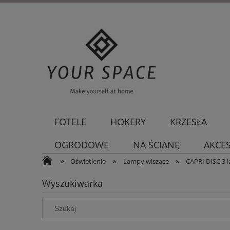
FOTELE
HOKERY
KRZESŁA
OGRODOWE
NA ŚCIANĘ
AKCE
»
»
»
Oświetlenie
Lampy wiszące
CAPRI DISC 3 
Wyszukiwarka