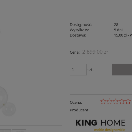
Dostępność:
28
Wysyłka w:
5 dni
Dostawa:
15,00 zł
- 
Cena nie zaw
2 899,00 zł
Cena:
płatności
szt.
Ocena:
Producent: