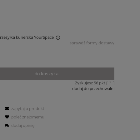
Przesyłka kurierska YourSpace
sprawdź formy dostawy
iera ewentualnych kosztów
do koszyka
Zyskujesz
56
pkt [
?
]
dodaj do przechowalni
zapytaj o produkt
poleć znajomemu
dodaj opinię