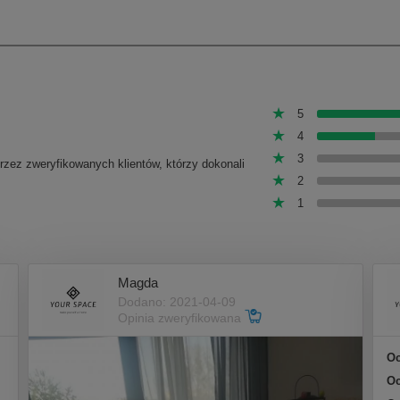
5
4
3
przez zweryfikowanych klientów, którzy dokonali
2
1
Magda
Dodano: 2021-04-09
Opinia zweryfikowana
Oc
Oc