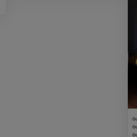
Oc
Oc
Oc