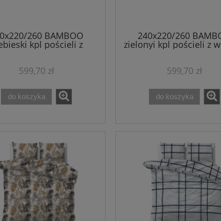
40x220/260 BAMBOO
240x220/260 BAMB
ebieski kpl pościeli z
zielonyi kpl pościeli z 
iskozy bambusowej
bambusowej
599,70 zł
599,70 zł
do koszyka
do koszyka