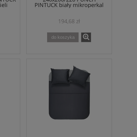
eli
PINTUCK biały mikroperkal
kpl pościeli
194,68 zł
do koszyka