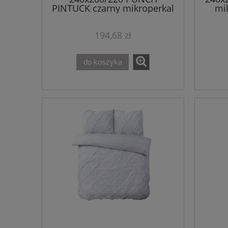
PINTUCK czarny mikroperkal
mik
kpl pościeli
194,68 zł
do koszyka