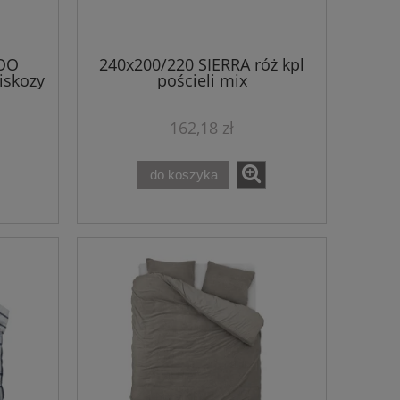
OO
240x200/220 SIERRA róż kpl
wiskozy
pościeli mix
162,18 zł
do koszyka