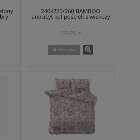
elony
240x220/260 BAMBOO
ibry
antracyt kpl pościeli z wiskozy
bambusowej
599,70 zł
do koszyka