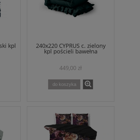
ki kpl
240x220 CYPRUS c. zielony
kpl pościeli bawełna
449,00 zł
do koszyka