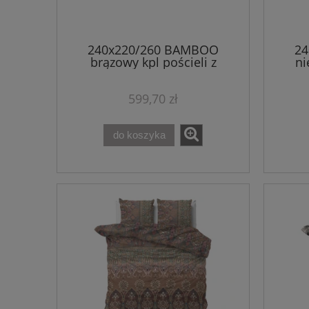
240x220/260 BAMBOO
2
brązowy kpl pościeli z
ni
wiskozy bambusowej
w
599,70 zł
do koszyka