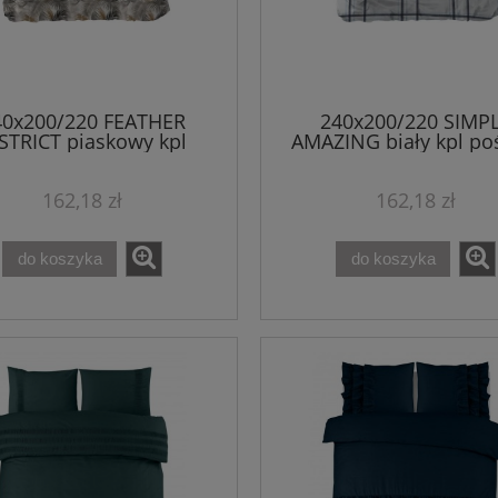
40x200/220 FEATHER
240x200/220 SIMP
STRICT piaskowy kpl
AMAZING biały kpl poś
pościeli mix
mix
162,18 zł
162,18 zł
do koszyka
do koszyka