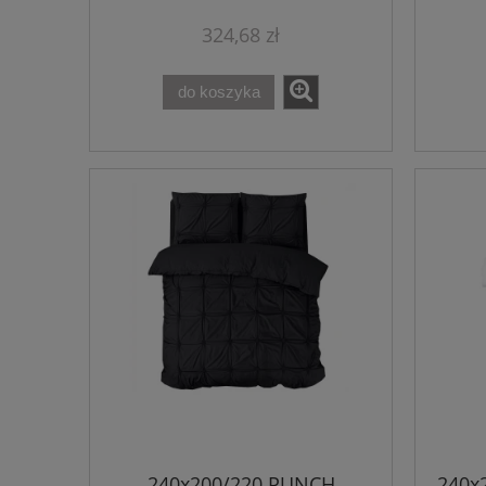
324,68 zł
do koszyka
240x200/220 PUNCH
240x