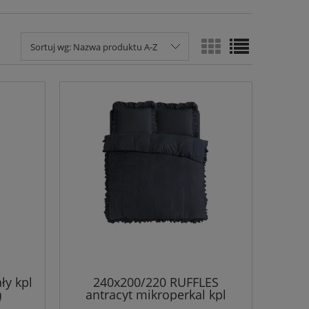
Sortuj wg:
Nazwa produktu A-Z
ły kpl
240x200/220 RUFFLES
ą
antracyt mikroperkal kpl
pościeli