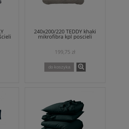
LY
240x200/220 TEDDY khaki
cieli
mikrofibra kpl poscieli
199,75 zł
do koszyka