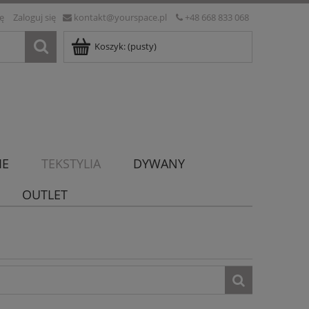
ię
Zaloguj się
kontakt@yourspace.pl
+48 668 833 068
Koszyk:
(pusty)
IE
TEKSTYLIA
DYWANY
OUTLET