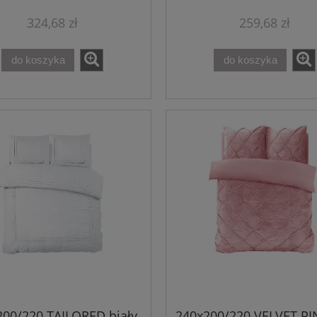
324,68 zł
259,68 zł
do koszyka
do koszyka
200/220 TAILORED biały
240x200/220 VELVET P