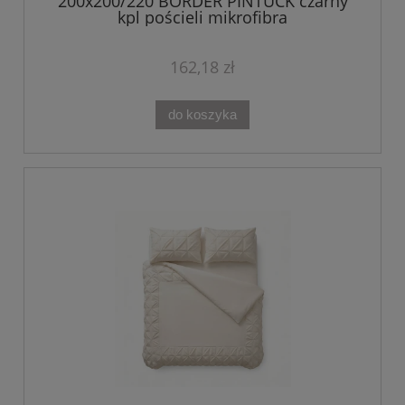
200x200/220 BORDER PINTUCK czarny
kpl pościeli mikrofibra
162,18 zł
do koszyka