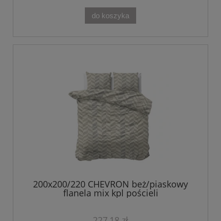
do koszyka
200x200/220 CHEVRON beż/piaskowy
flanela mix kpl pościeli
227,18 zł