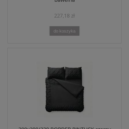
227,18 zł
do koszyka