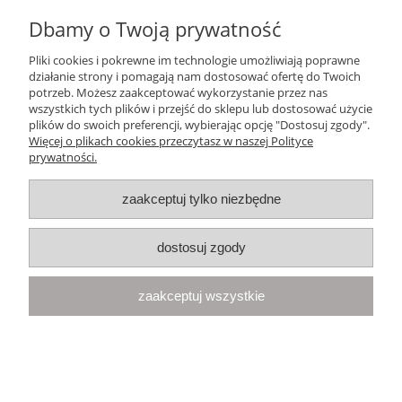
flanela mix kpl pościeli
Dbamy o Twoją prywatność
227,18 zł
Pliki cookies i pokrewne im technologie umożliwiają poprawne
działanie strony i pomagają nam dostosować ofertę do Twoich
potrzeb. Możesz zaakceptować wykorzystanie przez nas
do koszyka
wszystkich tych plików i przejść do sklepu lub dostosować użycie
plików do swoich preferencji, wybierając opcję "Dostosuj zgody".
Więcej o plikach cookies przeczytasz w naszej Polityce
prywatności.
zaakceptuj tylko niezbędne
dostosuj zgody
zaakceptuj wszystkie