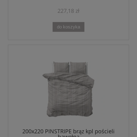
227,18 zł
do koszyka
200x220 PINSTRIPE brąz kpl pościeli
bawełna