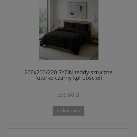
200x200/220 SYON teddy sztuczne
futerko czarny kpl pościeli
259,68 zł
do koszyka