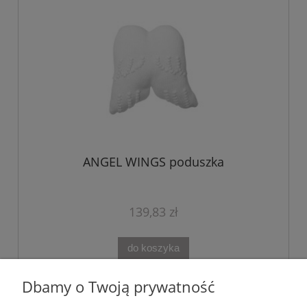
ANGEL WINGS poduszka
139,83 zł
do koszyka
Dbamy o Twoją prywatność
«
1
2
»