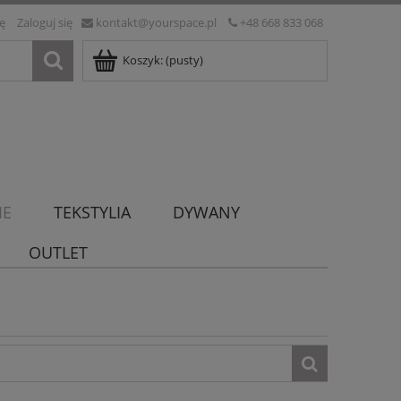
ię
Zaloguj się
kontakt@yourspace.pl
+48 668 833 068
Koszyk:
(pusty)
IE
TEKSTYLIA
DYWANY
OUTLET