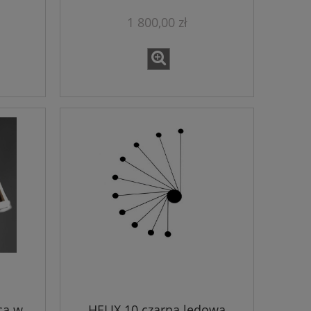
1 800,00 zł
ca w
HELIX 10 czarna ledowa