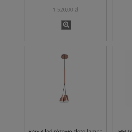
1 520,00 zł
BAG 3 led różowe złoto lampa
HELIX