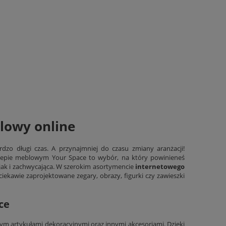
blowy online
dzo długi czas. A przynajmniej do czasu zmiany aranżacji!
klepie meblowym Your Space to wybór, na który powinieneś
, jak i zachwycająca. W szerokim asortymencie
internetowego
, ciekawie zaprojektowane zegary,
obrazy
, figurki czy zawieszki
ce
 artykułami dekoracyjnymi oraz innymi akcesoriami. Dzięki