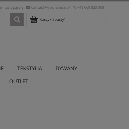
ię
Zaloguj się
kontakt@yourspace.pl
+48 668 833 068
Koszyk:
(pusty)
IE
TEKSTYLIA
DYWANY
OUTLET