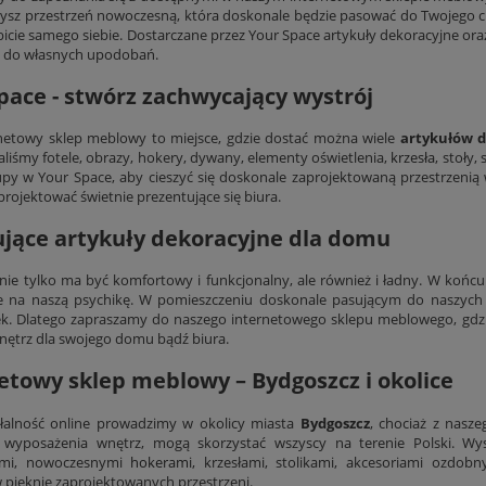
ysz przestrzeń nowoczesną, która doskonale będzie pasować do Twojego c
bicie samego siebie. Dostarczane przez Your Space artykuły dekoracyjne or
i do własnych upodobań.
pace - stwórz zachwycający wystrój
netowy sklep meblowy to miejsce, gdzie dostać można wiele
artykułów 
liśmy fotele, obrazy, hokery, dywany, elementy oświetlenia,
krzesła
, stoły,
upy w Your Space, aby cieszyć się doskonale zaprojektowaną przestrze
projektować świetnie prezentujące się biura.
ujące artykuły dekoracyjne dla domu
ie tylko ma być komfortowy i funkcjonalny, ale również i ładny. W końc
e na naszą psychikę. W pomieszczeniu doskonale pasującym do naszych 
. Dlatego zapraszamy do naszego internetowego sklepu meblowego, gdzi
nętrz dla swojego domu bądź biura.
etowy sklep meblowy – Bydgoszcz i okolice
łalność online prowadzimy w okolicy miasta
Bydgoszcz
, chociaż z nasz
i wyposażenia wnętrz, mogą skorzystać wszyscy na terenie Polski. Wys
ymi, nowoczesnymi
hokerami
, krzesłami, stolikami, akcesoriami ozdob
 pięknie zaprojektowanych przestrzeni.