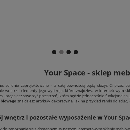
Your Space - sklep me
, solidnie zaprojektowane – z całą pewnością będą służyć Ci przez bar
e wnętrz i elementy jego wystroju, które znajdziesz w internetowym s
jeśli pragniesz stworzyć przestrzeń, która będzie jednocześnie funkcjonalna
eblowego
znajdziesz artykuły dekoracyjne, jak na przykład ramki do zdjęć
j wnętrz i pozostałe wyposażenie w Your Spa
 do zapoznania się z dostępnymi w naszym internetowym sklepie meblowym