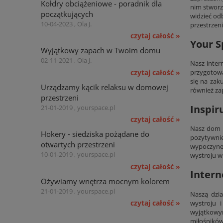
Kołdry obciążeniowe - poradnik dla
nim stworz
początkujących
widzieć od
10-04-2023 , Ola J.
przestrzen
czytaj całość »
Your S
Wyjątkowy zapach w Twoim domu
02-11-2021 , Ola J.
Nasz inter
czytaj całość »
przygotowa
się na zak
Urządzamy kącik relaksu w domowej
również za
przestrzeni
Inspir
21-01-2019 , yourspace.pl
czytaj całość »
Nasz dom n
Hokery - siedziska pożądane do
pozytywni
otwartych przestrzeni
wypoczynek
10-01-2019 , yourspace.pl
wystroju w
czytaj całość »
Intern
Ożywiamy wnętrza mocnym kolorem
21-01-2019 , yourspace.pl
Naszą dzia
czytaj całość »
wystroju 
wyjątkow
miłośników