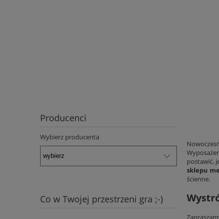
Producenci
Wybierz producenta
Nowoczesne
Wyposażeni
postawić, 
sklepu m
ścienne.
Wystró
Co w Twojej przestrzeni gra ;-)
Zapraszamy