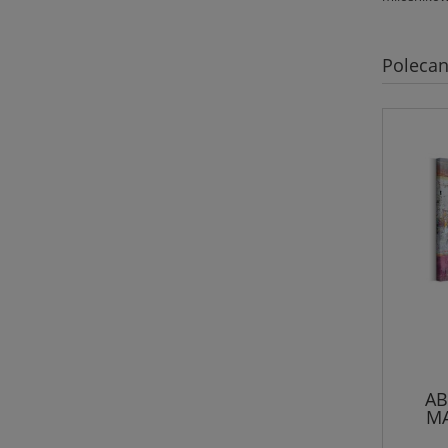
Polecan
AB
M