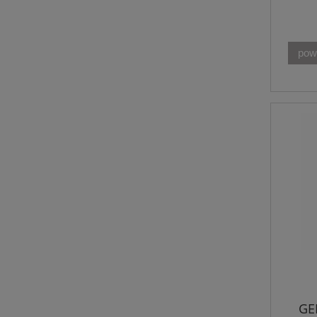
pow
GE