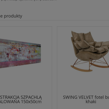
e produkty
STRAKCJA SZPACHLĄ
SWING VELVET fotel b
ALOWANA 150x50cm
khaki
fotoobraz