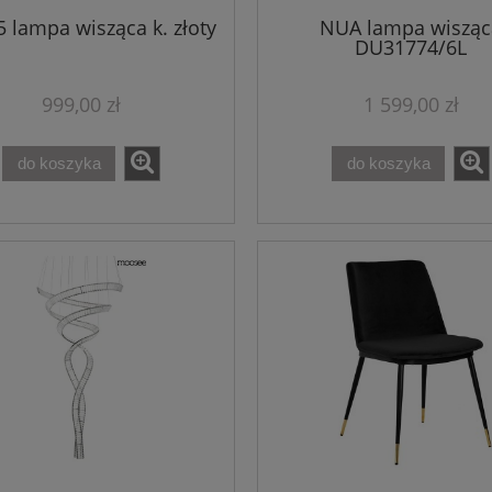
 lampa wisząca k. złoty
NUA lampa wisząc
DU31774/6L
999,00 zł
1 599,00 zł
do koszyka
do koszyka