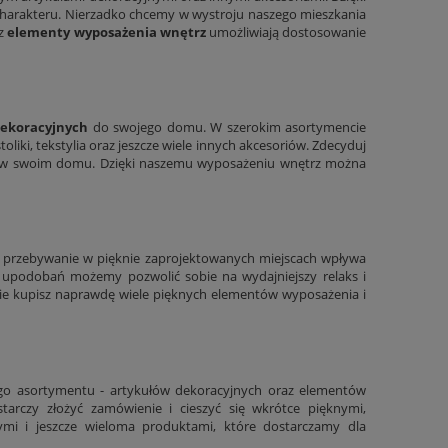
harakteru. Nierzadko chcemy w wystroju naszego mieszkania
az
elementy wyposażenia wnętrz
umożliwiają dostosowanie
dekoracyjnych
do swojego domu. W szerokim asortymencie
 stoliki, tekstylia oraz jeszcze wiele innych akcesoriów. Zdecyduj
nią w swoim domu. Dzięki naszemu wyposażeniu wnętrz można
u przebywanie w pięknie zaprojektowanych miejscach wpływa
upodobań możemy pozwolić sobie na wydajniejszy relaks i
e kupisz naprawdę wiele pięknych elementów wyposażenia i
ego asortymentu - artykułów dekoracyjnych oraz elementów
tarczy złożyć zamówienie i cieszyć się wkrótce pięknymi,
nymi i jeszcze wieloma produktami, które dostarczamy dla