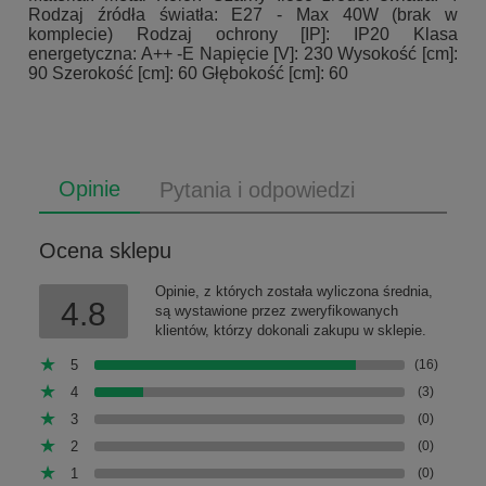
Rodzaj źródła światła: E27 - Max 40W (brak w
komplecie) Rodzaj ochrony [IP]: IP20 Klasa
energetyczna: A++ -E Napięcie [V]: 230 Wysokość [cm]:
90 Szerokość [cm]: 60 Głębokość [cm]: 60
Opinie
Pytania i odpowiedzi
Ocena sklepu
Opinie, z których została wyliczona średnia,
4.8
są wystawione przez zweryfikowanych
klientów, którzy dokonali zakupu w sklepie.
5
(16)
4
(3)
3
(0)
2
(0)
1
(0)