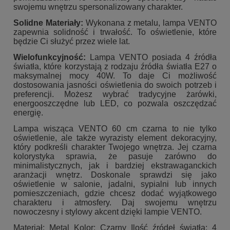
swojemu wnętrzu spersonalizowany charakter.
Solidne Materiały:
Wykonana z metalu, lampa VENTO
zapewnia solidność i trwałość. To oświetlenie, które
będzie Ci służyć przez wiele lat.
Wielofunkcyjność:
Lampa VENTO posiada 4 źródła
światła, które korzystają z rodzaju źródła światła E27 o
maksymalnej mocy 40W. To daje Ci możliwość
dostosowania jasności oświetlenia do swoich potrzeb i
preferencji. Możesz wybrać tradycyjne żarówki,
energooszczędne lub LED, co pozwala oszczędzać
energię.
Lampa wisząca VENTO 60 cm czarna to nie tylko
oświetlenie, ale także wyrazisty element dekoracyjny,
który podkreśli charakter Twojego wnętrza. Jej czarna
kolorystyka sprawia, że pasuje zarówno do
minimalistycznych, jak i bardziej ekstrawaganckich
aranżacji wnętrz. Doskonale sprawdzi się jako
oświetlenie w salonie, jadalni, sypialni lub innych
pomieszczeniach, gdzie chcesz dodać wyjątkowego
charakteru i atmosfery. Daj swojemu wnętrzu
nowoczesny i stylowy akcent dzięki lampie VENTO.
Materiał: Metal Kolor: Czarny Ilość źródeł światła: 4