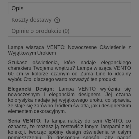
Opis
Koszty dostawy
Cena nie zawiera ewentualnych kosztów płatności
Opinie o produkcie (0)
Lampa wisząca VENTO: Nowoczesne Oświetlenie z
Wyjątkowym Urokiem
Szukasz oświetlenia, które nadaje eleganckiego
charakteru Twojemu wnętrzu? Lampa wisząca VENTO
60 cm w kolorze czarnym od Zuma Line to idealny
wybór. Oto, dlaczego warto rozważyć ten produkt:
Elegancki Design:
Lampa VENTO wyróżnia się
nowoczesnym i eleganckim designem. Jej czarna
kolorystyka nadaje jej wyjątkowego uroku, co sprawia,
że staje się zarówno źródłem światła, jak i designerskim
elementem dekoracyjnym.
Seria VENTO:
Ta lampa należy do serii VENTO, co
oznacza, że możesz ją zestawić z innymi lampami z tej
kolekcji, tworząc spójny design oświetlenia w całym
pomieszczeniu. To doskonały sposób, aby nadać