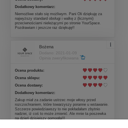
Dodatkowy komentarz:
Niemożliwe stało się możliwym. Pani Oli dziękuję za
najwyższy standard obsługi i walkę z (licznymi)
przeciwnościami nieleżącymi po stronie YourSpace.
Pozdrawiam i jeszcze raz dziękuję!!
Bożena
Dodano: 2021-01-09
Opinia zweryfikowana
Ocena produktu:
Ocena sklepu:
Ocena dostawy:
Dodatkowy komentarz:
Zakup miał za zadanie ustrzec moje włosy przed
rozczochraniem, które towarzyszy poranne u wstawanie.
Szczerze powiedziawszy to nie pokładałam zbytnio
nadziei, iż coś to może zmienić. Ale mnie ta poszewka
na dzień dzisiejszy pomogła!!!