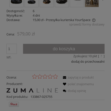
Dostępność:
6
Wysyłka w:
4 dni
Dostawa:
15,00 zł
- Przesyłka kurierska YourSpace
sprawdź formy dostawy
Cena nie zawiera ewentualnych kosztów płatności
579,00 zł
Cena:
do koszyka
Zyskujesz
10
pkt [
?
]
szt.
dodaj do przechowalni
Ocena:
zapytaj o produkt
Producent:
poleć znajomemu
dodaj opinię
Kod produktu:
133867-025755