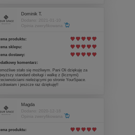
Dominik T.
Dodano: 2021-01-10
Opinia zweryfikowana
ena produktu:
ena sklepu:
ena dostawy:
datkowy komentarz:
emożliwe stało się możliwym. Pani Oli dziękuję za
jwyższy standard obsługi i walkę z (licznymi)
zeciwnościami nieleżącymi po stronie YourSpace.
zdrawiam i jeszcze raz dziękuję!!
Magda
Dodano: 2020-12-18
Opinia zweryfikowana
ena produktu: