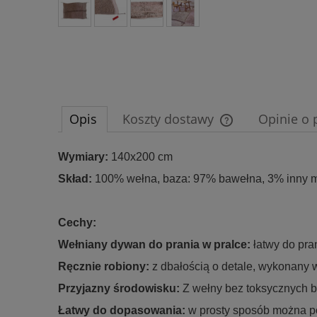
Opis
Koszty dostawy
Opinie o 
Cena nie zawiera e
Wymiary:
140x200 cm
płatności
Skład:
100% wełna, baza: 97% bawełna, 3% inny m
Cechy:
Wełniany dywan do prania w pralce:
łatwy do pra
Ręcznie robiony:
z dbałością o detale, wykonany 
Przyjazny środowisku:
Z wełny bez toksycznych 
Łatwy do dopasowania:
w prosty sposób można po