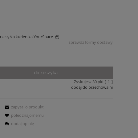
Przesyłka kurierska YourSpace
sprawdź formy dostawy
iera ewentualnych kosztów
do koszyka
Zyskujesz
30
pkt [
?
]
dodaj do przechowalni
zapytaj o produkt
poleć znajomemu
dodaj opinię