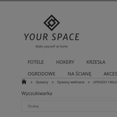
FOTELE
HOKERY
KRZESŁA
OGRODOWE
NA ŚCIANĘ
AKCE
»
»
»
Dywany
Dywany wełniane
UPENDO 140x2
Wyszukiwarka