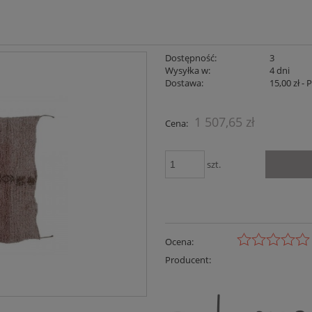
Dostępność:
3
Wysyłka w:
4 dni
Dostawa:
15,00 zł
- 
Cena nie zaw
1 507,65 zł
Cena:
płatności
szt.
Ocena:
Producent: