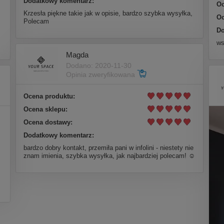
Dodatkowy komentarz:
Oc
Krzesła piękne takie jak w opisie, bardzo szybka wysyłka,
Oc
Polecam
Do
ws
Magda
Dodano: 2020-11-30
Opinia zweryfikowana
Ocena produktu:
Ocena sklepu:
Ocena dostawy:
Dodatkowy komentarz:
bardzo dobry kontakt, przemiła pani w infolini - niestety nie
znam imienia, szybka wysyłka, jak najbardziej polecam! ☺️