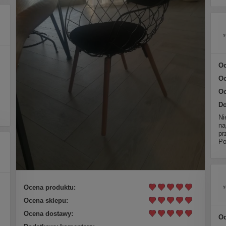
Oc
Oc
Oc
Do
Ni
na
pr
Po
Ocena produktu:
Ocena sklepu:
Ocena dostawy:
Oc