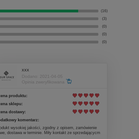
(16)
(3)
(0)
(0)
(0)
xxx
Dodano: 2021-04-05
Opinia zweryfikowana
ena produktu:
ena sklepu:
ena dostawy:
datkowy komentarz:
odukt wysokiej jakości, zgodny z opisem, zamówienie
twe, dostawa w terminie. Miły kontakt ze sprzedającycm