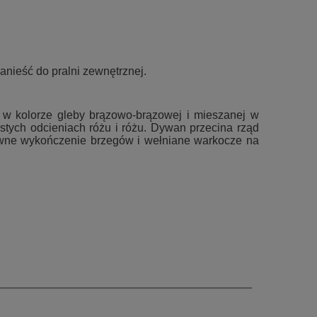
nieść do pralni zewnętrznej.
 w kolorze gleby brązowo-brązowej i mieszanej w
tych odcieniach różu i różu.
Dywan przecina rząd
wne wykończenie brzegów i wełniane warkocze na