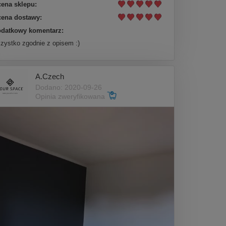
ena sklepu:
ena dostawy:
datkowy komentarz:
zystko zgodnie z opisem :)
A.Czech
Dodano: 2020-09-26
Opinia zweryfikowana