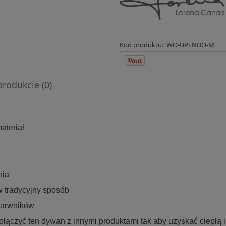
Kod produktu:
WO-UPENDO-M
produkcie (0)
wentualnych kosztów
ateriał
nia
w tradycyjny sposób
barwników
łączyć ten dywan z innymi produktami tak aby uzyskać ciepłą