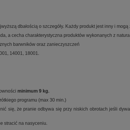
jwyższą dbałością o szczegóły. Każdy produkt jest inny i mogą z
ada, a cecha charakterystyczna produktów wykonanych z natural
ycznych barwników oraz zanieczyszczeń
9001, 14001, 18001.
downości
minimum 9 kg.
krótkiego programu (max 30 min.)
ić się, że pranie odbywa się przy niskich obrotach jeśli dywa
 stracić na nasyceniu.