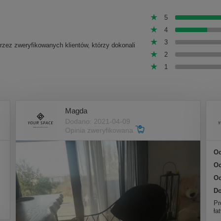
5
4
3
przez zweryfikowanych klientów, którzy dokonali
2
1
Magda
Dodano: 2021-04-09
Opinia zweryfikowana
Oc
Oc
Oc
Do
Pr
ła