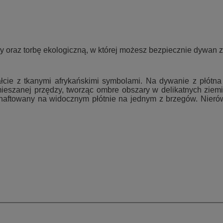
oraz torbę ekologiczną, w której możesz bezpiecznie dywan za
łcie z tkanymi afrykańskimi symbolami.
Na dywanie z płótna
eszanej przędzy, tworząc ombre obszary w delikatnych ziemis
wyhaftowany na widocznym płótnie na jednym z brzegów.
Nieró