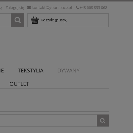
ię
Zaloguj się
kontakt@yourspace.pl
+48 668 833 068
Koszyk:
(pusty)
IE
TEKSTYLIA
DYWANY
OUTLET