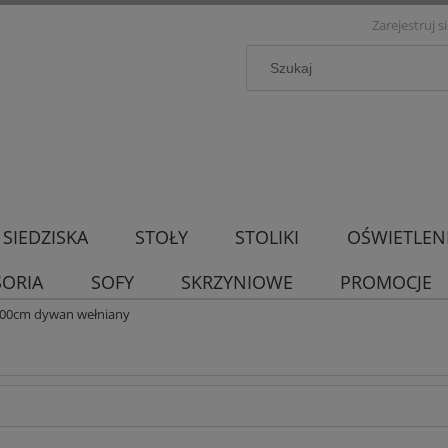
Zarejestruj s
SIEDZISKA
STOŁY
STOLIKI
OŚWIETLEN
SORIA
SOFY
SKRZYNIOWE
PROMOCJE
00cm dywan wełniany