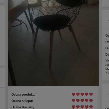
Oc
Oc
Oc
Do
Ni
na
pr
Po
Ocena produktu:
Ocena sklepu:
Ocena dostawy:
Oc