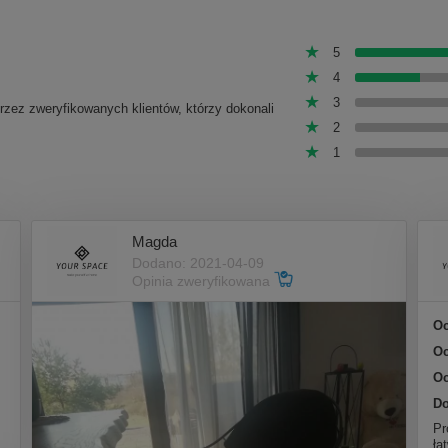
5
4
3
przez zweryfikowanych klientów, którzy dokonali
2
1
Magda
Dodano: 2021-04-09
Opinia zweryfikowana
Oc
Oc
Oc
Do
Pr
ła