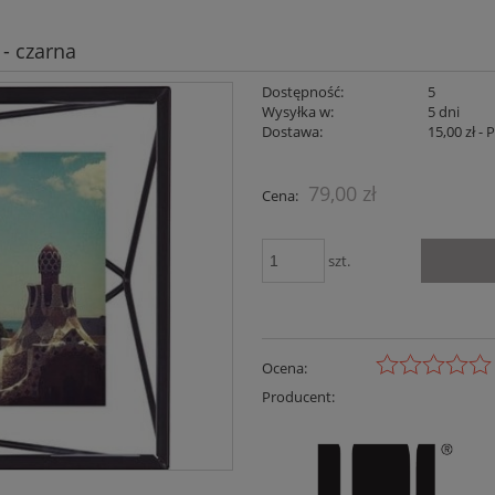
- czarna
Dostępność:
5
Wysyłka w:
5 dni
Dostawa:
15,00 zł
- 
Cena nie zaw
79,00 zł
Cena:
płatności
szt.
Ocena:
Producent: