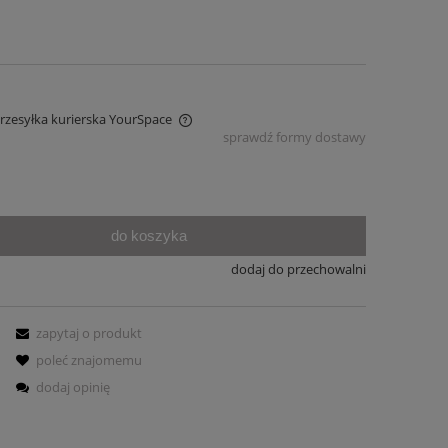
Przesyłka kurierska YourSpace
sprawdź formy dostawy
iera ewentualnych kosztów
do koszyka
dodaj do przechowalni
zapytaj o produkt
poleć znajomemu
dodaj opinię