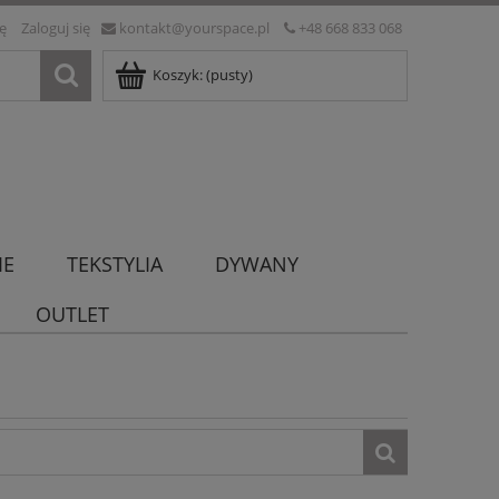
ię
Zaloguj się
kontakt@yourspace.pl
+48 668 833 068
Koszyk:
(pusty)
IE
TEKSTYLIA
DYWANY
OUTLET