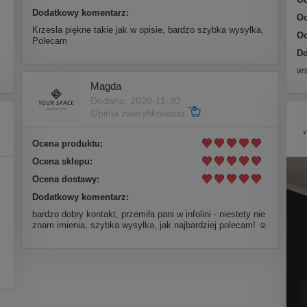
Dodatkowy komentarz:
Oc
Krzesła piękne takie jak w opisie, bardzo szybka wysyłka,
Oc
Polecam
Do
ws
Magda
Dodano: 2020-11-30
Opinia zweryfikowana
Ocena produktu:
Ocena sklepu:
Ocena dostawy:
Dodatkowy komentarz:
bardzo dobry kontakt, przemiła pani w infolini - niestety nie
znam imienia, szybka wysyłka, jak najbardziej polecam! ☺️