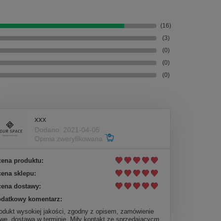
(16)
(3)
(0)
(0)
(0)
xxx
Dodano: 2021-04-05
Opinia zweryfikowana
ena produktu:
ena sklepu:
ena dostawy:
datkowy komentarz:
odukt wysokiej jakości, zgodny z opisem, zamówienie
twe, dostawa w terminie. Miły kontakt ze sprzedającycm