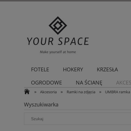
FOTELE
HOKERY
KRZESŁA
OGRODOWE
NA ŚCIANĘ
AKCE
»
»
»
Akcesoria
Ramki na zdjęcia
UMBRA ramka n
Wyszukiwarka