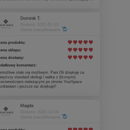
Dominik T.
Dodano: 2021-01-10
Opinia zweryfikowana
ena produktu:
ena sklepu:
ena dostawy:
datkowy komentarz:
emożliwe stało się możliwym. Pani Oli dziękuję za
jwyższy standard obsługi i walkę z (licznymi)
zeciwnościami nieleżącymi po stronie YourSpace.
zdrawiam i jeszcze raz dziękuję!!
Magda
Dodano: 2020-12-18
Opinia zweryfikowana
ena produktu: