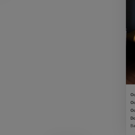
Oc
Oc
Oc
Do
Ba