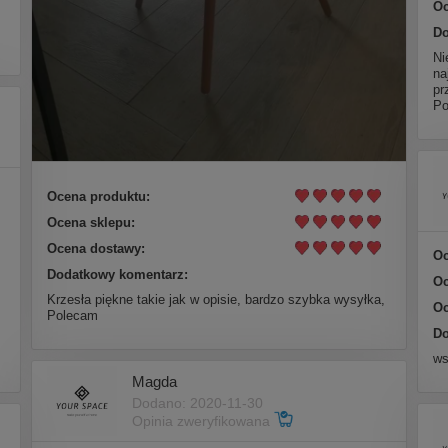
Oc
Do
Ni
na
pr
Po
Ocena produktu:
Ocena sklepu:
Ocena dostawy:
Oc
Dodatkowy komentarz:
Oc
Krzesła piękne takie jak w opisie, bardzo szybka wysyłka,
Oc
Polecam
Do
ws
Magda
Dodano: 2020-11-30
Opinia zweryfikowana