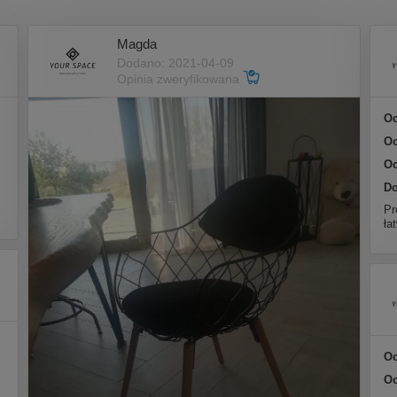
Magda
Dodano: 2021-04-09
Opinia zweryfikowana
Oc
Oc
Oc
Do
Pr
ła
Oc
Oc