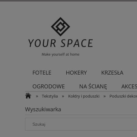
FOTELE
HOKERY
KRZESŁA
OGRODOWE
NA ŚCIANĘ
AKCE
»
»
»
Tekstylia
Kołdry i poduszki
Poduszki deko
Wyszukiwarka