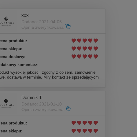
xxx
Dodano: 2021-04-05
Opinia zweryfikowana
ena produktu:
ena sklepu:
ena dostawy:
datkowy komentarz:
odukt wysokiej jakości, zgodny z opisem, zamówienie
twe, dostawa w terminie. Miły kontakt ze sprzedającycm
Dominik T.
Dodano: 2021-01-10
Opinia zweryfikowana
ena produktu:
ena sklepu: