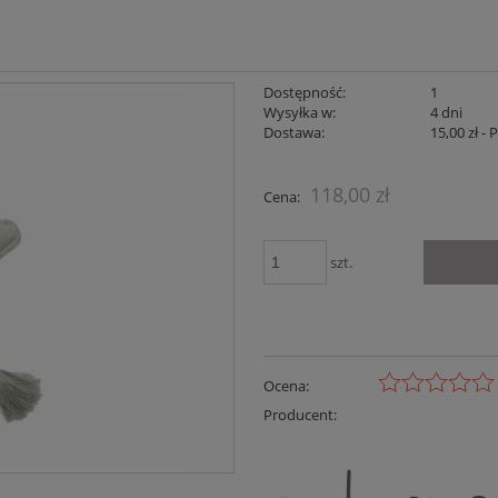
Dostępność:
1
Wysyłka w:
4 dni
Dostawa:
15,00 zł
- 
Cena nie zaw
118,00 zł
Cena:
płatności
szt.
Ocena:
Producent: