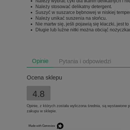
Należy wybrać cykl dla tkanin delikatnych i n
Należy stosować delikatny detergent.
Suszyć w suszarce bębnowej w niskiej temper
Należy unikać suszenia na słońcu.
Nie martw się, jeśli pojawią się kłaczki, jest
Długie lub luźne nitki można obciąć nożyczkam
Opinie
Pytania i odpowiedzi
Ocena sklepu
4.8
Opinie, z których została wyliczona średnia, są wystawione 
zakupu w sklepie.