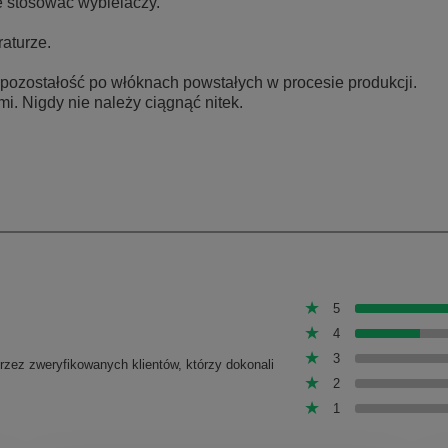
ie stosować wybielaczy.
aturze.
 to pozostałość po włóknach powstałych w procesie produkcji.
i. Nigdy nie należy ciągnąć nitek.
5
4
3
przez zweryfikowanych klientów, którzy dokonali
2
1