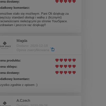
ena dostawy:
datkowy komentarz:
emożliwe stało się możliwym. Pani Oli dziękuję za
jwyższy standard obsługi i walkę z (licznymi)
zeciwnościami nieleżącymi po stronie YourSpace.
zdrawiam i jeszcze raz dziękuję!!
Magda
Dodano: 2020-12-18
Opinia zweryfikowana
ena produktu:
ena sklepu:
ena dostawy:
datkowy komentarz:
zystko zgodnie z opisem :)
A.Czech
Dodano: 2020-09-26