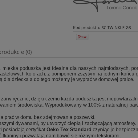
Kod produktu:
SC-TWINKLE-GR
produkcie (0)
wentualnych kosztów
 miękka poduszka jest idealna dla naszych najmłodszych, po
astelowych kolorach, z pomponem zszytym na jednym końcu g
anką dla dziecka a do tego możemy je wyprać w domowej
pralce.
zany ręcznie, dzięki czemu każda poduszka jest niepowtarzal
aniem środowiska. Wyprodukowany w 100% z naturalnej baweł
na prać w domu bez zdejmowania poszewki.
aszymi dywanami, by utworzyć ciepłą i zachęcającą atmosferę.
 posiadają certyfikat
Oeko-Tex Standard
czyniąc je bezpieczn
ć tkaniny i pozwalają nam bawić się różnymi teksturami.