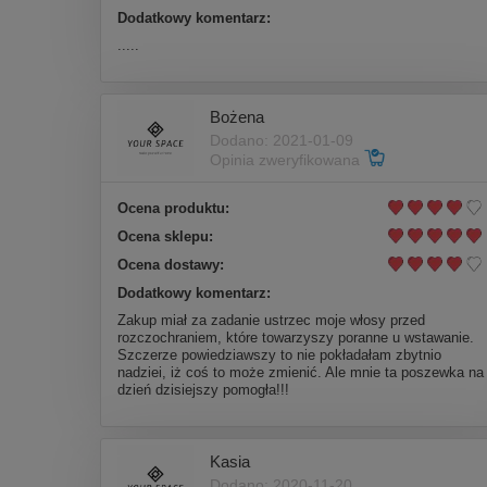
Dodatkowy komentarz:
.....
Bożena
Dodano: 2021-01-09
Opinia zweryfikowana
Ocena produktu:
Ocena sklepu:
Ocena dostawy:
Dodatkowy komentarz:
Zakup miał za zadanie ustrzec moje włosy przed
rozczochraniem, które towarzyszy poranne u wstawanie.
Szczerze powiedziawszy to nie pokładałam zbytnio
nadziei, iż coś to może zmienić. Ale mnie ta poszewka na
dzień dzisiejszy pomogła!!!
Kasia
Dodano: 2020-11-20