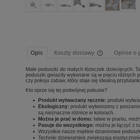
Opis
Koszty dostawy
Opinie o 
Cena nie zawiera e
Małe poduszki do małych łóżeczek dziecięcych. Ta
poduszki gwiazdy wykonane są w pięciu różnych p
płatności
czy pokoju zabaw, który staje się idealną przytul
Kto oprze się tej podwójnej pokusie?
Produkt wytwarzany ręcznie:
produkt wytwar
Ekologiczny:
produkt wytworzony z poszanow
są nieznaczne różnice w kolorach.
Można je prać w domu:
łatwe w praniu, moż
Pasuje do wszystkiego:
można je łączyć z n
Wszystkie nasze miękkie dzianinowe poduszki
Techniki dziewiarskie zwiększają elastycznoś