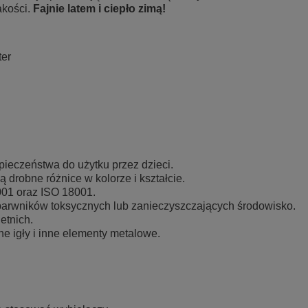
akości.
Fajnie latem i ciepło zimą!
ter
pieczeństwa do użytku przez dzieci.
 drobne różnice w kolorze i kształcie.
001 oraz ISO 18001.
barwników toksycznych lub zanieczyszczających środowisko.
etnich.
ne igły i inne elementy metalowe.