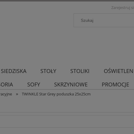
Zarejestruj s
SIEDZISKA
STOŁY
STOLIKI
OŚWIETLEN
SORIA
SOFY
SKRZYNIOWE
PROMOCJE
»
racyjne
TWINKLE Star Grey poduszka 25x25cm