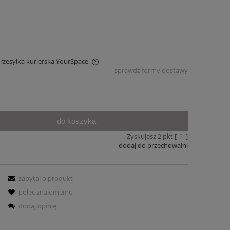
Przesyłka kurierska YourSpace
sprawdź formy dostawy
iera ewentualnych kosztów
do koszyka
Zyskujesz
2
pkt [
?
]
dodaj do przechowalni
zapytaj o produkt
poleć znajomemu
dodaj opinię