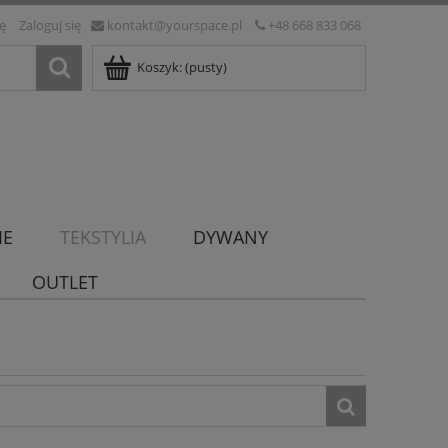
ię
Zaloguj się
kontakt@yourspace.pl
+48 668 833 068
Koszyk:
(pusty)
IE
TEKSTYLIA
DYWANY
OUTLET