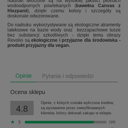
Nadruki tworzone są na wysokiej jakości płótnach
wodoodpornych powlekanych (
bawełna Canvas z
Hiszpanii
), dzięki czemu kolory i szczegóły są
doskonale odwzorowane.
Do nadruku wykorzystywane są ekologiczne atramenty
lateksowe na bazie wody oraz bezzapachowe tusze
bez substancji szkodliwych - dzięki temu obrazy
Revolio są
ekologiczne i przyjazne dla środowiska -
produkt przyjazny dla vegan.
Opinie
Pytania i odpowiedzi
Ocena sklepu
Opinie, z których została wyliczona średnia,
4.8
są wystawione przez zweryfikowanych
klientów, którzy dokonali zakupu w sklepie.
5
(16)