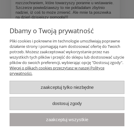
rozczochraniem, które towarzyszy poranne u wstawanie.
Szczerze powiedziawszy to nie pokładałam zbytnio
nadziei, iż coś to może zmienić. Ale mnie ta poszewka
na dzień dzisiejszy pomogła!!!
Dbamy o Twoją prywatność
Więcej opinii
Pliki cookies i pokrewne im technologie umożliwiają poprawne
działanie strony i pomagają nam dostosować ofertę do Twoich
Pomoc
potrzeb. Możesz zaakceptować wykorzystanie przez nas
wszystkich tych plików i przejść do sklepu lub dostosować użycie
plików do swoich preferencji, wybierając opcję "Dostosuj zgody".
Moje konto
Więcej o plikach cookies przeczytasz w naszej Polityce
prywatności.
Płatności i dostawa
zaakceptuj tylko niezbędne
Informacje
dostosuj zgody
O nas
zaakceptuj wszystkie
Your Space
| Olimpijska 8, 86-010 Samociążek, woj. kujawsko-
pomorskie | telefon:
668 833 068
, e-mail:
kontakt@yourspace.pl