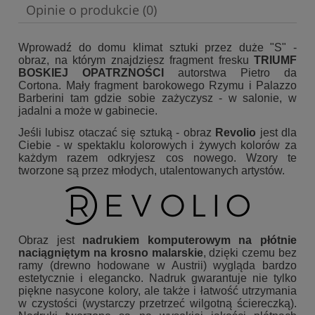
Opinie o produkcie (0)
Wprowadź do domu klimat sztuki przez duże "S" -
obraz, na którym znajdziesz fragment fresku
TRIUMF
BOSKIEJ OPATRZNOŚCI
autorstwa Pietro da
Cortona. Mały fragment barokowego Rzymu i Palazzo
Barberini tam gdzie sobie zażyczysz - w salonie, w
jadalni a może w gabinecie.
Jeśli lubisz otaczać się sztuką - obraz
Revolio
jest dla
Ciebie - w spektaklu kolorowych i żywych kolorów za
każdym razem odkryjesz cos nowego. Wzory te
tworzone są przez młodych, utalentowanych artystów.
Obraz jest
nadrukiem komputerowym na płótnie
naciągniętym na krosno malarskie
, dzięki czemu bez
ramy (drewno hodowane w Austrii) wygląda bardzo
estetycznie i elegancko. Nadruk gwarantuje nie tylko
piękne nasycone kolory, ale także i łatwość utrzymania
w czystości (wystarczy przetrzeć wilgotną ściereczką).