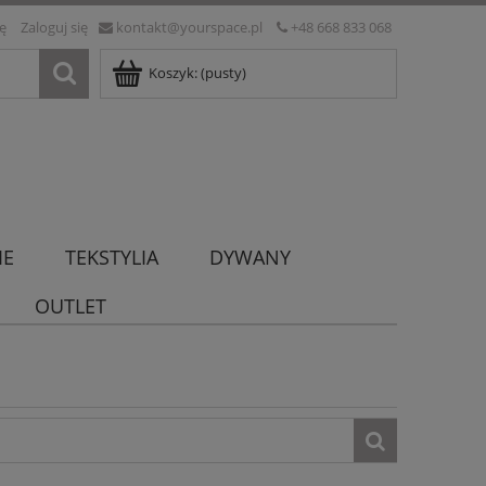
ię
Zaloguj się
kontakt@yourspace.pl
+48 668 833 068
Koszyk:
(pusty)
IE
TEKSTYLIA
DYWANY
OUTLET