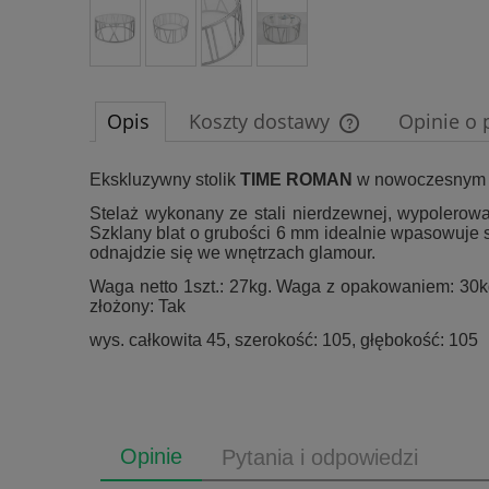
Opis
Koszty dostawy
Opinie o 
Cena nie zawiera e
Ekskluzywny stolik
TIME ROMAN
w nowoczesnym st
płatności
Stelaż wykonany ze stali nierdzewnej, wypolerowan
Szklany blat o grubości 6 mm idealnie wpasowuje s
odnajdzie się we wnętrzach glamour.
Waga netto 1szt.: 27kg. Waga z opakowaniem: 30k
złożony: Tak
wys. całkowita 45, szerokość: 105, głębokość: 105
Opinie
Pytania i odpowiedzi