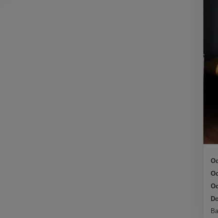
Oc
Oc
Oc
Do
Ba