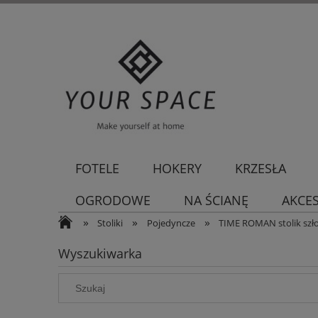
FOTELE
HOKERY
KRZESŁA
OGRODOWE
NA ŚCIANĘ
AKCE
»
»
»
Stoliki
Pojedyncze
TIME ROMAN stolik szło
Wyszukiwarka