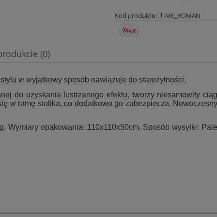
Kod produktu:
TIME_ROMAN
produkcie (0)
wentualnych kosztów
ylu w wyjątkowy sposób nawiązuje do starożytności.
ej do uzyskania lustrzanego efektu, tworzy niesamowity ciąg
ię w ramę stolika, co dodatkowo go zabezpiecza. Nowoczesny d
g. Wymiary opakowania: 110x110x50cm. Sposób wysyłki: Palet