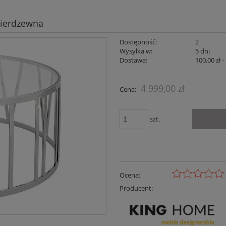
nierdzewna
Dostępność:
2
Wysyłka w:
5 dni
Dostawa:
100,00 zł
-
Cena nie z
4 999,00 zł
Cena:
płatności
szt.
Ocena:
Producent: