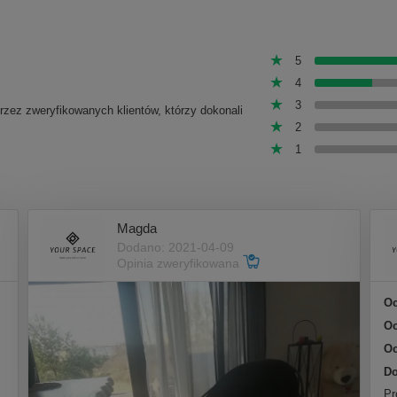
5
4
3
przez zweryfikowanych klientów, którzy dokonali
2
1
Magda
Dodano: 2021-04-09
Opinia zweryfikowana
Oc
Oc
Oc
Do
Pr