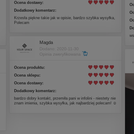
Ocena dostawy:
Oc
Dodatkowy komentarz:
Oc
Krzesła piękne takie jak w opisie, bardzo szybka wysyłka,
Oc
Polecam
Do
ws
Magda
Dodano: 2020-11-30
Opinia zweryfikowana
Ocena produktu:
Ocena sklepu:
Ocena dostawy:
Dodatkowy komentarz:
bardzo dobry kontakt, przemiła pani w infolini - niestety nie
znam imienia, szybka wysyłka, jak najbardziej polecam! ☺️