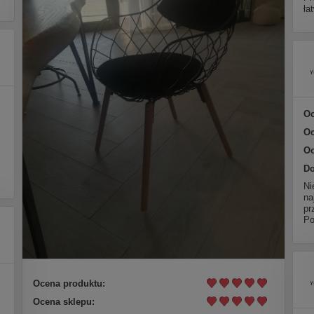
ła
Oc
Oc
Oc
Do
Ni
na
pr
Po
Ocena produktu:
Ocena sklepu: