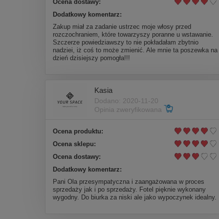
Ocena dostawy:
Dodatkowy komentarz:
Zakup miał za zadanie ustrzec moje włosy przed
rozczochraniem, które towarzyszy poranne u wstawanie.
Szczerze powiedziawszy to nie pokładałam zbytnio
nadziei, iż coś to może zmienić. Ale mnie ta poszewka na
dzień dzisiejszy pomogła!!!
Kasia
Dodano: 2020-11-20
Opinia zweryfikowana
Ocena produktu:
Ocena sklepu:
Ocena dostawy:
Dodatkowy komentarz:
Pani Ola przesympatyczna i zaangażowana w proces
sprzedaży jak i po sprzedaży. Fotel pięknie wykonany
wygodny. Do biurka za niski ale jako wypoczynek idealny.