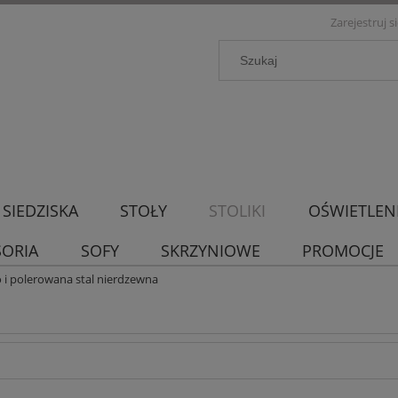
Zarejestruj s
SIEDZISKA
STOŁY
STOLIKI
OŚWIETLEN
SORIA
SOFY
SKRZYNIOWE
PROMOCJE
 i polerowana stal nierdzewna