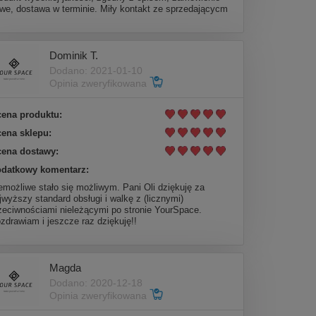
twe, dostawa w terminie. Miły kontakt ze sprzedającycm
Dominik T.
Dodano: 2021-01-10
Opinia zweryfikowana
ena produktu:
ena sklepu:
ena dostawy:
datkowy komentarz:
emożliwe stało się możliwym. Pani Oli dziękuję za
jwyższy standard obsługi i walkę z (licznymi)
zeciwnościami nieleżącymi po stronie YourSpace.
zdrawiam i jeszcze raz dziękuję!!
Magda
Dodano: 2020-12-18
Opinia zweryfikowana