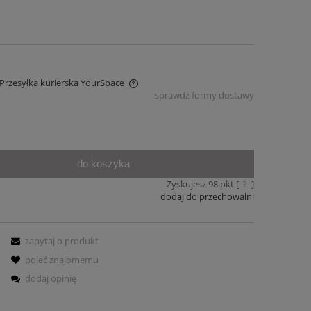
 Przesyłka kurierska YourSpace
sprawdź formy dostawy
awiera ewentualnych kosztów
do koszyka
Zyskujesz
98
pkt [
?
]
dodaj do przechowalni
zapytaj o produkt
poleć znajomemu
dodaj opinię