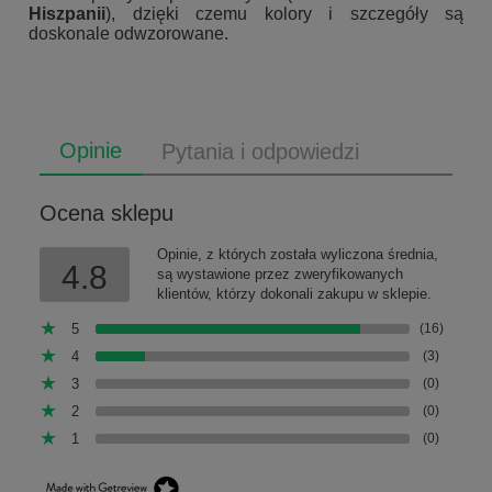
Hiszpanii
), dzięki czemu kolory i szczegóły są
doskonale odwzorowane.
Opinie
Pytania i odpowiedzi
Ocena sklepu
Opinie, z których została wyliczona średnia,
4.8
są wystawione przez zweryfikowanych
klientów, którzy dokonali zakupu w sklepie.
5
(16)
4
(3)
3
(0)
2
(0)
1
(0)