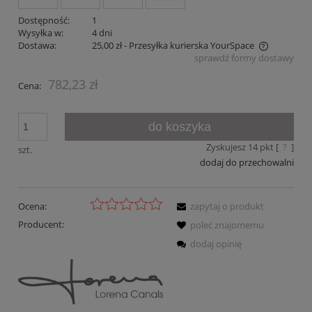
Dostępność:
1
Wysyłka w:
4 dni
Dostawa:
25,00 zł
- Przesyłka kurierska YourSpace
sprawdź formy dostawy
Cena nie zawiera ewentualnych kosztów płatności
782,23 zł
Cena:
do koszyka
Zyskujesz
14
pkt [
?
]
szt.
dodaj do przechowalni
Ocena:
zapytaj o produkt
Producent:
poleć znajomemu
dodaj opinię