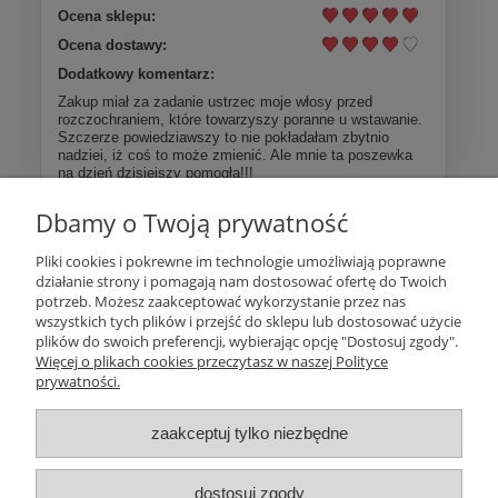
Ocena sklepu:
Ocena dostawy:
Dodatkowy komentarz:
Zakup miał za zadanie ustrzec moje włosy przed
rozczochraniem, które towarzyszy poranne u wstawanie.
Szczerze powiedziawszy to nie pokładałam zbytnio
nadziei, iż coś to może zmienić. Ale mnie ta poszewka
na dzień dzisiejszy pomogła!!!
Dbamy o Twoją prywatność
Więcej opinii
Pliki cookies i pokrewne im technologie umożliwiają poprawne
działanie strony i pomagają nam dostosować ofertę do Twoich
Pomoc
potrzeb. Możesz zaakceptować wykorzystanie przez nas
wszystkich tych plików i przejść do sklepu lub dostosować użycie
plików do swoich preferencji, wybierając opcję "Dostosuj zgody".
Moje konto
Więcej o plikach cookies przeczytasz w naszej Polityce
prywatności.
Płatności i dostawa
zaakceptuj tylko niezbędne
Informacje
dostosuj zgody