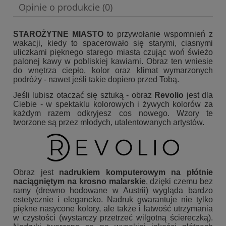
Opinie o produkcie (0)
STAROŻYTNE MIASTO
to przywołanie wspomnień z
wakacji, kiedy to spacerowało się starymi, ciasnymi
uliczkami pięknego starego miasta czując woń świeżo
palonej kawy w pobliskiej kawiarni. Obraz ten wniesie
do wnętrza ciepło, kolor oraz klimat wymarzonych
podróży - nawet jeśli takie dopiero przed Tobą.
Jeśli lubisz otaczać się sztuką - obraz
Revolio
jest dla
Ciebie - w spektaklu kolorowych i żywych kolorów za
każdym razem odkryjesz cos nowego. Wzory te
tworzone są przez młodych, utalentowanych artystów.
Obraz jest
nadrukiem komputerowym na płótnie
naciągniętym na krosno malarskie
, dzięki czemu bez
ramy (drewno hodowane w Austrii) wygląda bardzo
estetycznie i elegancko. Nadruk gwarantuje nie tylko
piękne nasycone kolory, ale także i łatwość utrzymania
w czystości (wystarczy przetrzeć wilgotną ściereczką).