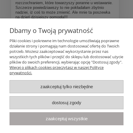
rozczochraniem, które towarzyszy poranne u wstawanie.
Szczerze powiedziawszy to nie pokładałam zbytnio
nadziei, iż coś to może zmienić. Ale mnie ta poszewka
na dzień dzisiejszy pomogła!!!
Dbamy o Twoją prywatność
Więcej opinii
Pliki cookies i pokrewne im technologie umożliwiają poprawne
działanie strony i pomagają nam dostosować ofertę do Twoich
Pomoc
potrzeb. Możesz zaakceptować wykorzystanie przez nas
wszystkich tych plików i przejść do sklepu lub dostosować użycie
plików do swoich preferencji, wybierając opcję "Dostosuj zgody".
Moje konto
Więcej o plikach cookies przeczytasz w naszej Polityce
prywatności.
Płatności i dostawa
zaakceptuj tylko niezbędne
Informacje
dostosuj zgody
O nas
zaakceptuj wszystkie
Your Space
| Olimpijska 8, 86-010 Samociążek, woj. kujawsko-
pomorskie | telefon:
668 833 068
, e-mail:
kontakt@yourspace.pl