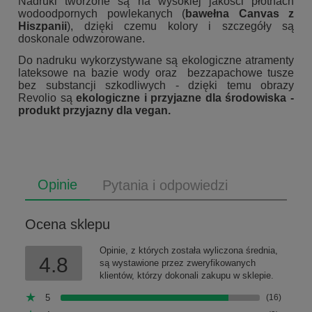
Nadruki tworzone są na wysokiej jakości płótnach
wodoodpornych powlekanych (
bawełna Canvas z
Hiszpanii
), dzięki czemu kolory i szczegóły są
doskonale odwzorowane.
Do nadruku wykorzystywane są ekologiczne atramenty
lateksowe na bazie wody oraz bezzapachowe tusze
bez substancji szkodliwych - dzięki temu obrazy
Revolio są
ekologiczne i przyjazne dla środowiska -
produkt przyjazny dla vegan.
Opinie
Pytania i odpowiedzi
Ocena sklepu
Opinie, z których została wyliczona średnia,
4.8
są wystawione przez zweryfikowanych
klientów, którzy dokonali zakupu w sklepie.
5
(16)