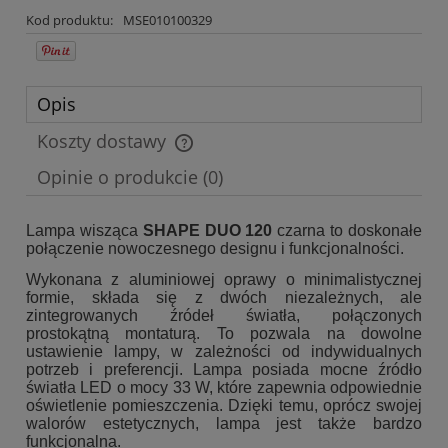
Kod produktu:
MSE010100329
Opis
Koszty dostawy
Cena nie zawiera ewentualnych kosztów płatności
Opinie o produkcie (0)
Lampa wisząca
SHAPE DUO 120
czarna to doskonałe
połączenie nowoczesnego designu i funkcjonalności.
Wykonana z aluminiowej oprawy o minimalistycznej
formie, składa się z dwóch niezależnych, ale
zintegrowanych źródeł światła, połączonych
prostokątną montaturą. To pozwala na dowolne
ustawienie lampy, w zależności od indywidualnych
potrzeb i preferencji. Lampa posiada mocne źródło
światła LED o mocy 33 W, które zapewnia odpowiednie
oświetlenie pomieszczenia. Dzięki temu, oprócz swojej
walorów estetycznych, lampa jest także bardzo
funkcjonalna.