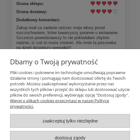
Ocena sklepu:
Ocena dostawy:
Dodatkowy komentarz:
Zakup miał za zadanie ustrzec moje włosy przed
rozczochraniem, które towarzyszy poranne u wstawanie.
Szczerze powiedziawszy to nie pokładałam zbytnio
nadziei, iż coś to może zmienić. Ale mnie ta poszewka
na dzień dzisiejszy pomogła!!!
Dbamy o Twoją prywatność
Więcej opinii
Pliki cookies i pokrewne im technologie umożliwiają poprawne
działanie strony i pomagają nam dostosować ofertę do Twoich
Pomoc
potrzeb. Możesz zaakceptować wykorzystanie przez nas
wszystkich tych plików i przejść do sklepu lub dostosować użycie
plików do swoich preferencji, wybierając opcję "Dostosuj zgody".
Moje konto
Więcej o plikach cookies przeczytasz w naszej Polityce
prywatności.
Płatności i dostawa
zaakceptuj tylko niezbędne
Informacje
dostosuj zgody