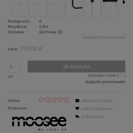
Dostępność:
6
Wysyłka w:
5 dni
Dostawa:
Darmowa
sprawdź formy dostawy
Cena nie zawiera ewentualnych kosztów płatności
799,00 zł
Cena:
do koszyka
Zyskujesz
14
pkt [
?
]
szt.
dodaj do przechowalni
Ocena:
zapytaj o produkt
Producent:
poleć znajomemu
dodaj opinię