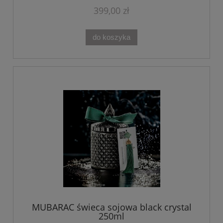
399,00 zł
do koszyka
MUBARAC świeca sojowa black crystal
250ml