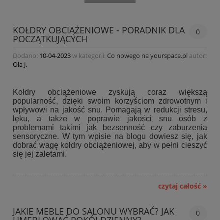
KOŁDRY OBCIĄŻENIOWE - PORADNIK DLA
0
POCZĄTKUJĄCYCH
Dodano:
10-04-2023
w kategorii:
Co nowego na yourspace.pl
autor:
Ola J.
Kołdry obciążeniowe zyskują coraz większą
popularność, dzięki swoim korzyściom zdrowotnym i
wpływowi na jakość snu. Pomagają w redukcji stresu,
lęku, a także w poprawie jakości snu osób z
problemami takimi jak bezsenność czy zaburzenia
sensoryczne. W tym wpisie na blogu dowiesz się, jak
dobrać wagę kołdry obciążeniowej, aby w pełni cieszyć
się jej zaletami.
czytaj całość »
JAKIE MEBLE DO SALONU WYBRAĆ? JAK
0