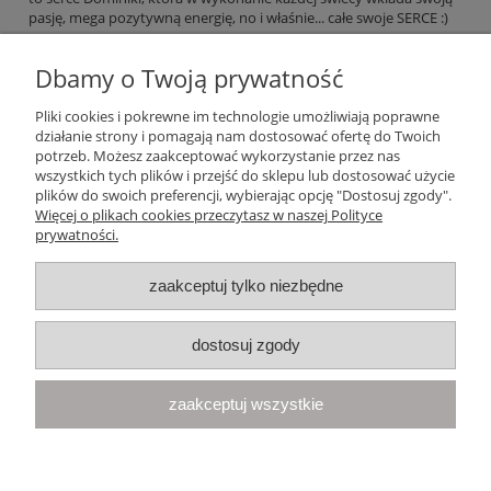
pasję, mega pozytywną energię, no i właśnie... całe swoje SERCE :)
Dbamy o Twoją prywatność
czytaj całość »
Pliki cookies i pokrewne im technologie umożliwiają poprawne
działanie strony i pomagają nam dostosować ofertę do Twoich
Pomoc
potrzeb. Możesz zaakceptować wykorzystanie przez nas
wszystkich tych plików i przejść do sklepu lub dostosować użycie
plików do swoich preferencji, wybierając opcję "Dostosuj zgody".
Moje konto
Więcej o plikach cookies przeczytasz w naszej Polityce
prywatności.
Płatności i dostawa
zaakceptuj tylko niezbędne
Informacje
dostosuj zgody
O nas
zaakceptuj wszystkie
Your Space
| Olimpijska 8, 86-010 Samociążek, woj. kujawsko-
pomorskie | telefon:
668 833 068
, e-mail:
kontakt@yourspace.pl
pokaż pełną wersję strony