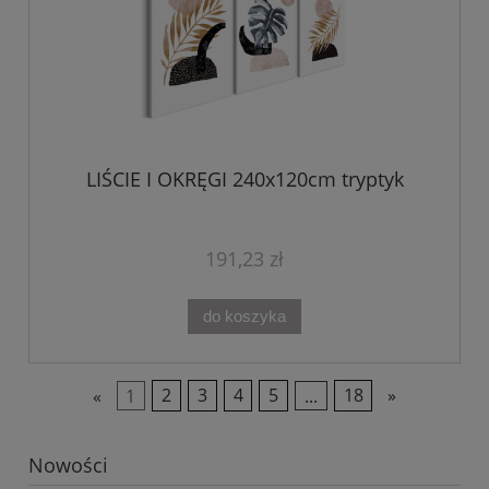
LIŚCIE I OKRĘGI 240x120cm tryptyk
191,23 zł
do koszyka
«
1
2
3
4
5
...
18
»
Nowości