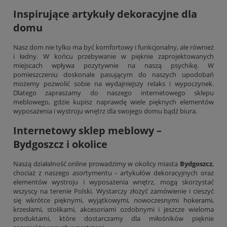
Inspirujące artykuły dekoracyjne dla
domu
Nasz dom nie tylko ma być komfortowy i funkcjonalny, ale również
i ładny. W końcu przebywanie w pięknie zaprojektowanych
miejscach wpływa pozytywnie na naszą psychikę. W
pomieszczeniu doskonale pasującym do naszych upodobań
możemy pozwolić sobie na wydajniejszy relaks i wypoczynek.
Dlatego zapraszamy do naszego internetowego sklepu
meblowego, gdzie kupisz naprawdę wiele pięknych elementów
wyposażenia i wystroju wnętrz dla swojego domu bądź biura.
Internetowy sklep meblowy –
Bydgoszcz i okolice
Naszą działalność online prowadzimy w okolicy miasta
Bydgoszcz
,
chociaż z naszego asortymentu - artykułów dekoracyjnych oraz
elementów wystroju i wyposażenia wnętrz, mogą skorzystać
wszyscy na terenie Polski. Wystarczy złożyć zamówienie i cieszyć
się wkrótce pięknymi, wyjątkowymi, nowoczesnymi
hokerami
,
krzesłami, stolikami, akcesoriami ozdobnymi i jeszcze wieloma
produktami, które dostarczamy dla miłośników pięknie