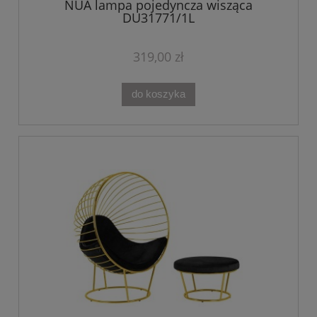
NUA lampa pojedyncza wisząca
DU31771/1L
319,00 zł
do koszyka