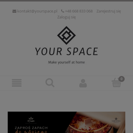
kontakt@yourspace.pl
+48 668 833 068
Zarejestruj się
Zaloguj się