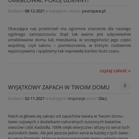
UMEBLOWAĆ POKÓJ DZIENNY?
Dodano:
08-12-2021
w kategorii:
-
autor:
yourspace.pl
Otaczająca nas przestrzeń ma ogromne znaczenie dla naszego
ogólnego samopoczucia. Stąd tak ważne jest odpowiednie
umeblowanie domu lub mieszkania, w szczególności jego części
wspólnej, czyli salonu – pomieszczenia, w którym codziennie
wypoczywamy i spędzamy tak naprawdę bardzo dużo czasu.
czytaj całość »
0
WYJĄTKOWY ZAPACH W TWOIM DOMU
Dodano:
02-11-2021
w kategorii:
Inspiracje
autor:
Ola J.
Niech w głowie się zakręci od zapachów świata w Twoim domu -
świec sojowych z dodatkami naturalnych suszonych kwiatów,
owoców i ziół. Kadzidła, 100% olejki eteryczne i attary to serce tych
autorskich świec. Ale jest jeszcze jedno serce w każdej z tych świec -
to serce Dominiki, która w wykonanie każdej świecy wkłada swoją