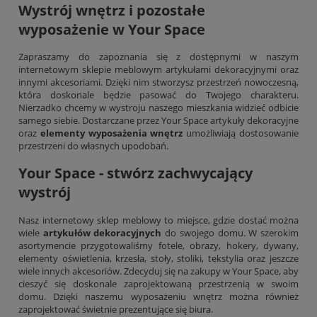
Wystrój wnętrz i pozostałe
wyposażenie w Your Space
Zapraszamy do zapoznania się z dostępnymi w naszym
internetowym sklepie meblowym artykułami dekoracyjnymi oraz
innymi akcesoriami. Dzięki nim stworzysz przestrzeń nowoczesną,
która doskonale będzie pasować do Twojego charakteru.
Nierzadko chcemy w wystroju naszego mieszkania widzieć odbicie
samego siebie. Dostarczane przez Your Space artykuły dekoracyjne
oraz
elementy wyposażenia wnętrz
umożliwiają dostosowanie
przestrzeni do własnych upodobań.
Your Space - stwórz zachwycający
wystrój
Nasz internetowy sklep meblowy to miejsce, gdzie dostać można
wiele
artykułów dekoracyjnych
do swojego domu. W szerokim
asortymencie przygotowaliśmy fotele, obrazy, hokery, dywany,
elementy oświetlenia,
krzesła
, stoły, stoliki, tekstylia oraz jeszcze
wiele innych akcesoriów. Zdecyduj się na zakupy w Your Space, aby
cieszyć się doskonale zaprojektowaną przestrzenią w swoim
domu. Dzięki naszemu wyposażeniu wnętrz można również
zaprojektować świetnie prezentujące się biura.