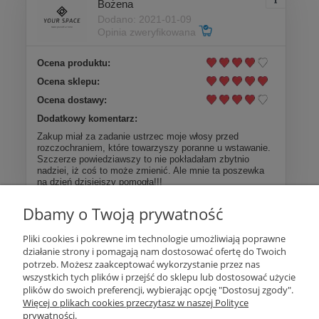
Bożena
Dodano: 2021-01-09
Opinia zweryfikowana
Ocena produktu:
Ocena sklepu:
Ocena dostawy:
Dodatkowy komentarz:
Zakup miał za zadanie ustrzec moje włosy przed
rozczochraniem, które towarzyszy poranne u wstawanie.
Szczerze powiedziawszy to nie pokładałam zbytnio
nadziei, iż coś to może zmienić. Ale mnie ta poszewka
na dzień dzisiejszy pomogła!!!
Dbamy o Twoją prywatność
Więcej opinii
Pliki cookies i pokrewne im technologie umożliwiają poprawne
działanie strony i pomagają nam dostosować ofertę do Twoich
Pomoc
potrzeb. Możesz zaakceptować wykorzystanie przez nas
wszystkich tych plików i przejść do sklepu lub dostosować użycie
plików do swoich preferencji, wybierając opcję "Dostosuj zgody".
Moje konto
Więcej o plikach cookies przeczytasz w naszej Polityce
prywatności.