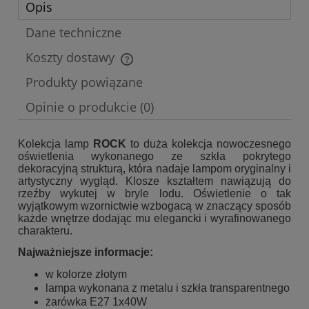
Opis
Dane techniczne
Koszty dostawy
Cena nie zawiera ewentualnych kosztów płatności
Produkty powiązane
Opinie o produkcie (0)
Kolekcja lamp
ROCK
to duża kolekcja nowoczesnego
oświetlenia wykonanego ze szkła pokrytego
dekoracyjną strukturą, która nadaje lampom oryginalny i
artystyczny wygląd. Klosze kształtem nawiązują do
rzeźby wykutej w bryle lodu. Oświetlenie o tak
wyjątkowym wzornictwie wzbogacą w znaczący sposób
każde wnętrze dodając mu elegancki i wyrafinowanego
charakteru.
Najważniejsze informacje:
w kolorze złotym
lampa wykonana z metalu i szkła transparentnego
żarówka E27 1x40W