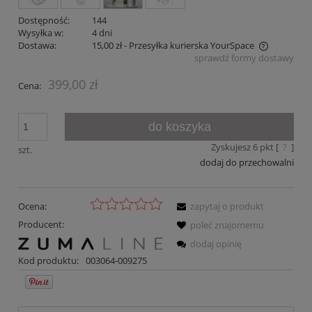
Dostępność:
144
Wysyłka w:
4 dni
Dostawa:
15,00 zł
- Przesyłka kurierska YourSpace
sprawdź formy dostawy
Cena nie zawiera ewentualnych kosztów płatności
399,00 zł
Cena:
do koszyka
Zyskujesz
6
pkt [
?
]
szt.
dodaj do przechowalni
Ocena:
zapytaj o produkt
Producent:
poleć znajomemu
dodaj opinię
Kod produktu:
003064-009275