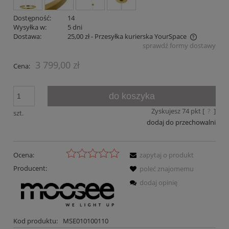
Dostępność:
14
Wysyłka w:
5 dni
Dostawa:
25,00 zł
- Przesyłka kurierska YourSpace
sprawdź formy dostawy
Cena nie zawiera ewentualnych kosztów płatności
3 799,00 zł
Cena:
do koszyka
Zyskujesz
74
pkt [
?
]
szt.
dodaj do przechowalni
Ocena:
zapytaj o produkt
Producent:
poleć znajomemu
dodaj opinię
Kod produktu:
MSE010100110