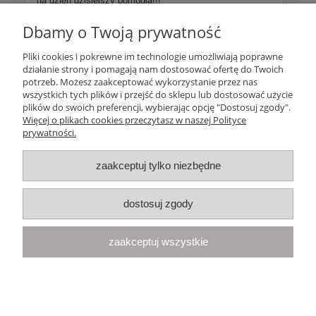
na dzień dzisiejszy pomogła!!!
Dbamy o Twoją prywatność
Więcej opinii
Pliki cookies i pokrewne im technologie umożliwiają poprawne
działanie strony i pomagają nam dostosować ofertę do Twoich
Pomoc
potrzeb. Możesz zaakceptować wykorzystanie przez nas
wszystkich tych plików i przejść do sklepu lub dostosować użycie
plików do swoich preferencji, wybierając opcję "Dostosuj zgody".
Moje konto
Więcej o plikach cookies przeczytasz w naszej Polityce
prywatności.
Płatności i dostawa
zaakceptuj tylko niezbędne
Informacje
dostosuj zgody
O nas
zaakceptuj wszystkie
Your Space
| Olimpijska 8, 86-010 Samociążek, woj. kujawsko-
pomorskie | telefon:
668 833 068
, e-mail:
kontakt@yourspace.pl
pokaż pełną wersję strony
Sklep internetowy Shoper.pl