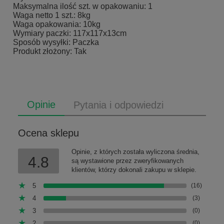
Maksymalna ilość szt. w opakowaniu: 1
Waga netto 1 szt.: 8kg
Waga opakowania: 10kg
Wymiary paczki: 117x117x13cm
Sposób wysyłki: Paczka
Produkt złożony: Tak
Opinie
Pytania i odpowiedzi
Ocena sklepu
Opinie, z których została wyliczona średnia,
4.8
są wystawione przez zweryfikowanych
klientów, którzy dokonali zakupu w sklepie.
5
(16)
4
(3)
3
(0)
2
(0)