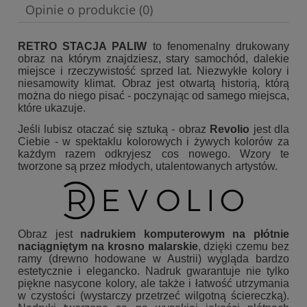
Opinie o produkcie (0)
RETRO STACJA PALIW
to fenomenalny drukowany
obraz na którym znajdziesz, stary samochód, dalekie
miejsce i rzeczywistość sprzed lat. Niezwykłe kolory i
niesamowity klimat. Obraz jest otwartą historią, którą
można do niego pisać - poczynając od samego miejsca,
które ukazuje.
Jeśli lubisz otaczać się sztuką - obraz
Revolio
jest dla
Ciebie - w spektaklu kolorowych i żywych kolorów za
każdym razem odkryjesz cos nowego. Wzory te
tworzone są przez młodych, utalentowanych artystów.
Obraz jest
nadrukiem komputerowym na płótnie
naciągniętym na krosno malarskie
, dzięki czemu bez
ramy (drewno hodowane w Austrii) wygląda bardzo
estetycznie i elegancko. Nadruk gwarantuje nie tylko
piękne nasycone kolory, ale także i łatwość utrzymania
w czystości (wystarczy przetrzeć wilgotną ściereczką).