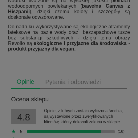
Nadruki tworzone są na wysokiej jakości płótnach
wodoodpornych powlekanych (
bawełna Canvas z
Hiszpanii
), dzięki czemu kolory i szczegóły są
doskonale odwzorowane.
Do nadruku wykorzystywane są ekologiczne atramenty
lateksowe na bazie wody oraz bezzapachowe tusze
bez substancji szkodliwych - dzięki temu obrazy
Revolio są
ekologiczne i przyjazne dla środowiska -
produkt przyjazny dla vegan.
Opinie
Pytania i odpowiedzi
Ocena sklepu
Opinie, z których została wyliczona średnia,
4.8
są wystawione przez zweryfikowanych
klientów, którzy dokonali zakupu w sklepie.
5
(16)