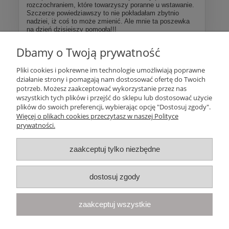
rozczochraniem, które towarzyszy poranne u wstawanie.
Szczerze powiedziawszy to nie pokładałam zbytnio
nadziei, iż coś to może zmienić. Ale mnie ta poszewka
na dzień dzisiejszy pomogła!!!
Dbamy o Twoją prywatność
Więcej opinii
Pliki cookies i pokrewne im technologie umożliwiają poprawne
działanie strony i pomagają nam dostosować ofertę do Twoich
Pomoc
potrzeb. Możesz zaakceptować wykorzystanie przez nas
wszystkich tych plików i przejść do sklepu lub dostosować użycie
plików do swoich preferencji, wybierając opcję "Dostosuj zgody".
Moje konto
Więcej o plikach cookies przeczytasz w naszej Polityce
prywatności.
Płatności i dostawa
zaakceptuj tylko niezbędne
Informacje
dostosuj zgody
O nas
zaakceptuj wszystkie
Your Space
| Olimpijska 8, 86-010 Samociążek, woj. kujawsko-
pomorskie | telefon:
668 833 068
, e-mail:
kontakt@yourspace.pl