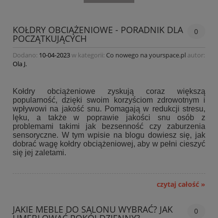
KOŁDRY OBCIĄŻENIOWE - PORADNIK DLA
0
POCZĄTKUJĄCYCH
Dodano:
10-04-2023
w kategorii:
Co nowego na yourspace.pl
autor:
Ola J.
Kołdry obciążeniowe zyskują coraz większą
popularność, dzięki swoim korzyściom zdrowotnym i
wpływowi na jakość snu. Pomagają w redukcji stresu,
lęku, a także w poprawie jakości snu osób z
problemami takimi jak bezsenność czy zaburzenia
sensoryczne. W tym wpisie na blogu dowiesz się, jak
dobrać wagę kołdry obciążeniowej, aby w pełni cieszyć
się jej zaletami.
czytaj całość »
JAKIE MEBLE DO SALONU WYBRAĆ? JAK
0