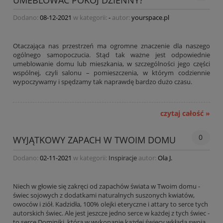
UMEBLOWAĆ POKÓJ DZIENNY?
Dodano:
08-12-2021
w kategorii:
-
autor:
yourspace.pl
Otaczająca nas przestrzeń ma ogromne znaczenie dla naszego
ogólnego samopoczucia. Stąd tak ważne jest odpowiednie
umeblowanie domu lub mieszkania, w szczególności jego części
wspólnej, czyli salonu – pomieszczenia, w którym codziennie
wypoczywamy i spędzamy tak naprawdę bardzo dużo czasu.
czytaj całość »
0
WYJĄTKOWY ZAPACH W TWOIM DOMU
Dodano:
02-11-2021
w kategorii:
Inspiracje
autor:
Ola J.
Niech w głowie się zakręci od zapachów świata w Twoim domu -
świec sojowych z dodatkami naturalnych suszonych kwiatów,
owoców i ziół. Kadzidła, 100% olejki eteryczne i attary to serce tych
autorskich świec. Ale jest jeszcze jedno serce w każdej z tych świec -
to serce Dominiki, która w wykonanie każdej świecy wkłada swoją