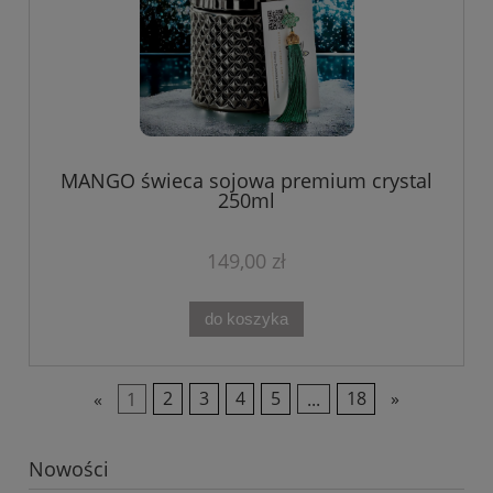
MANGO świeca sojowa premium crystal
250ml
149,00 zł
do koszyka
«
1
2
3
4
5
...
18
»
Nowości