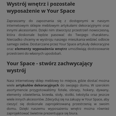
Wystrój wnętrz i pozostałe
wyposażenie w Your Space
Zapraszamy do zapoznania się z dostępnymi w naszym
internetowym sklepie meblowym artykułami dekoracyjnymi oraz
innymi akcesoriami. Dzięki nim stworzysz przestrzeń nowoczesną,
która doskonale będzie pasować do Twojego charakteru.
Nierzadko chcemy w wystroju naszego mieszkania widzieć odbicie
samego siebie. Dostarczane przez Your Space artykuły dekoracyjne
oraz
elementy wyposażenia wnętrz
umożliwiają dostosowanie
przestrzeni do własnych upodobań.
Your Space - stwórz zachwycający
wystrój
Nasz internetowy sklep meblowy to miejsce, gdzie dostać można
wiele
artykułów dekoracyjnych
do swojego domu. W szerokim
asortymencie przygotowaliśmy fotele, obrazy, hokery, dywany,
elementy oświetlenia,
krzesła
, stoły, stoliki, tekstylia oraz jeszcze
wiele innych akcesoriów. Zdecyduj się na zakupy w Your Space, aby
cieszyć się doskonale zaprojektowaną przestrzenią w swoim
domu. Dzięki naszemu wyposażeniu wnętrz można również
zaprojektować świetnie prezentujące się biura.