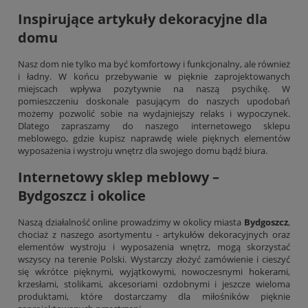
Inspirujące artykuły dekoracyjne dla
domu
Nasz dom nie tylko ma być komfortowy i funkcjonalny, ale również
i ładny. W końcu przebywanie w pięknie zaprojektowanych
miejscach wpływa pozytywnie na naszą psychikę. W
pomieszczeniu doskonale pasującym do naszych upodobań
możemy pozwolić sobie na wydajniejszy relaks i wypoczynek.
Dlatego zapraszamy do naszego internetowego sklepu
meblowego, gdzie kupisz naprawdę wiele pięknych elementów
wyposażenia i wystroju wnętrz dla swojego domu bądź biura.
Internetowy sklep meblowy –
Bydgoszcz i okolice
Naszą działalność online prowadzimy w okolicy miasta
Bydgoszcz
,
chociaż z naszego asortymentu - artykułów dekoracyjnych oraz
elementów wystroju i wyposażenia wnętrz, mogą skorzystać
wszyscy na terenie Polski. Wystarczy złożyć zamówienie i cieszyć
się wkrótce pięknymi, wyjątkowymi, nowoczesnymi
hokerami
,
krzesłami, stolikami, akcesoriami ozdobnymi i jeszcze wieloma
produktami, które dostarczamy dla miłośników pięknie