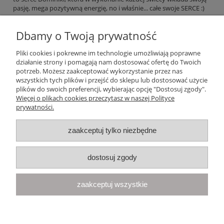
pasję, mega pozytywną energię, no i właśnie... całe swoje SERCE :)
Dbamy o Twoją prywatność
czytaj całość »
Pliki cookies i pokrewne im technologie umożliwiają poprawne
działanie strony i pomagają nam dostosować ofertę do Twoich
Pomoc
potrzeb. Możesz zaakceptować wykorzystanie przez nas
wszystkich tych plików i przejść do sklepu lub dostosować użycie
plików do swoich preferencji, wybierając opcję "Dostosuj zgody".
Moje konto
Więcej o plikach cookies przeczytasz w naszej Polityce
prywatności.
Płatności i dostawa
zaakceptuj tylko niezbędne
Informacje
dostosuj zgody
O nas
zaakceptuj wszystkie
Your Space
| Olimpijska 8, 86-010 Samociążek, woj. kujawsko-
pomorskie | telefon:
668 833 068
, e-mail:
kontakt@yourspace.pl
pokaż pełną wersję strony