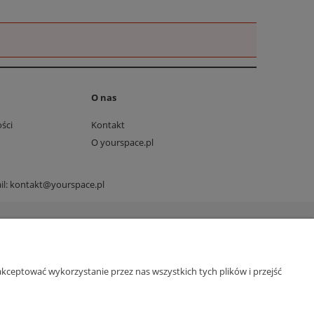
O nas
ści
Kontakt
O yourspace.pl
il:
kontakt@yourspace.pl
kceptować wykorzystanie przez nas wszystkich tych plików i przejść