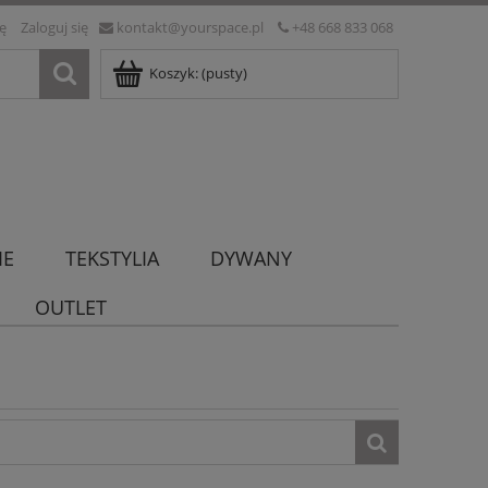
ię
Zaloguj się
kontakt@yourspace.pl
+48 668 833 068
Koszyk:
(pusty)
IE
TEKSTYLIA
DYWANY
OUTLET