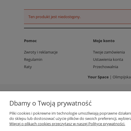
Ten produkt jest niedostępny.
Pomoc
Moje konto
Zwroty i reklamacje
Twoje zamówienia
Regulamin
Ustawienia konta
Raty
Przechowalnia
Your Space
| Olimpijska
Dbamy o Twoją prywatność
Pliki cookies i pokrewne im technologie umożliwiają poprawne działa
do sklepu lub dostosować użycie plików do swoich preferencji, wybiera
Więcej o plikach cookies przeczytasz w naszej Polityce prywatności.