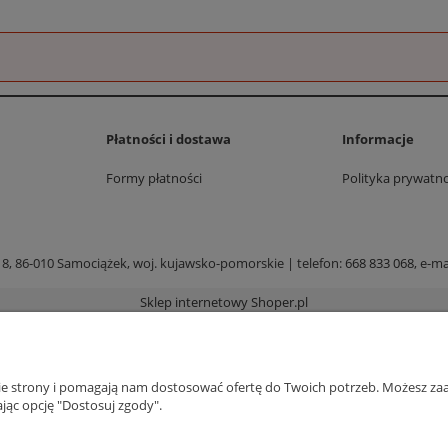
Płatności i dostawa
Informacje
Formy płatności
Polityka prywatno
 8, 86-010 Samociążek, woj. kujawsko-pomorskie | telefon:
668 833 068
, e-ma
Sklep internetowy Shoper.pl
nie strony i pomagają nam dostosować ofertę do Twoich potrzeb. Możesz zaa
jąc opcję "Dostosuj zgody".