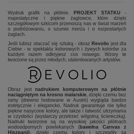
Wydruk grafik na płótnie.
PROJEKT STATKU
-
majestatyczne i piękne żaglowce, które dzięki
szczegółowym szkicom przenoszą nas w świat marzeń
o podróżowaniu, o szumie morza i o rozpostartych
żaglach.
Jeśli lubisz otaczać się sztuką - obraz
Revolio
jest dla
Ciebie - w spektaklu kolorowych i żywych kolorów za
każdym razem odkryjesz cos nowego. Wzory te
tworzone są przez młodych, utalentowanych artystów.
Obraz jest
nadrukiem komputerowym na płótnie
naciągniętym na krosno malarskie
, dzięki czemu bez
ramy (drewno hodowane w Austrii) wygląda bardzo
estetycznie i elegancko. Nadruk gwarantuje nie tylko
piękne nasycone kolory, ale także i łatwość utrzymania
w czystości (wystarczy przetrzeć wilgotną ściereczką).
Nadruki tworzone są na wysokiej jakości płótnach
wodoodpornych powlekanych (
bawełna Canvas z
Hiszpanii
), dzięki czemu kolory i szczegóły są