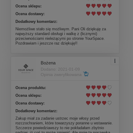
Ocena sklepu:
Ocena dostawy:
Dodatkowy komentarz:
Niemożliwe stało się możliwym. Pani Oli dziękuję za
najwyższy standard obsługi i walkę z (licznymi)
przeciwnościami nieleżącymi po stronie YourSpace.
Pozdrawiam i jeszcze raz dziękuję!!
Bożena
Dodano: 2021-01-09
Opinia zweryfikowana
Ocena produktu:
Ocena sklepu:
Ocena dostawy:
Dodatkowy komentarz:
Zakup miał za zadanie ustrzec moje włosy przed
rozczochraniem, które towarzyszy poranne u wstawanie.
Szczerze powiedziawszy to nie pokładałam zbytnio
nadziei, iż coś to może zmienić. Ale mnie ta poszewka