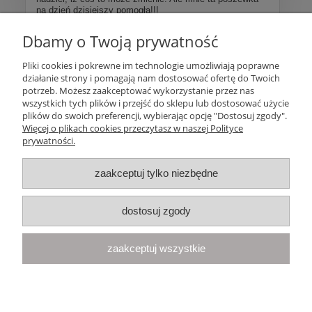
na dzień dzisiejszy pomogła!!!
Dbamy o Twoją prywatność
Więcej opinii
Pliki cookies i pokrewne im technologie umożliwiają poprawne
działanie strony i pomagają nam dostosować ofertę do Twoich
Pomoc
potrzeb. Możesz zaakceptować wykorzystanie przez nas
wszystkich tych plików i przejść do sklepu lub dostosować użycie
plików do swoich preferencji, wybierając opcję "Dostosuj zgody".
Moje konto
Więcej o plikach cookies przeczytasz w naszej Polityce
prywatności.
Płatności i dostawa
zaakceptuj tylko niezbędne
Informacje
dostosuj zgody
O nas
zaakceptuj wszystkie
Your Space
| Olimpijska 8, 86-010 Samociążek, woj. kujawsko-
pomorskie | telefon:
668 833 068
, e-mail:
kontakt@yourspace.pl
pokaż pełną wersję strony