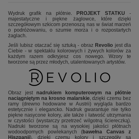
Wydruk grafik na płótnie.
PROJEKT STATKU
-
majestatyczne i piękne żaglowce, które dzięki
szczegółowym szkicom przenoszą nas w świat marzeń
o podróżowaniu, o szumie morza i o rozpostartych
żaglach.
Jeśli lubisz otaczać się sztuką - obraz
Revolio
jest dla
Ciebie - w spektaklu kolorowych i żywych kolorów za
każdym razem odkryjesz cos nowego. Wzory te
tworzone są przez młodych, utalentowanych artystów.
Obraz jest
nadrukiem komputerowym na płótnie
naciągniętym na krosno malarskie
, dzięki czemu bez
ramy (drewno hodowane w Austrii) wygląda bardzo
estetycznie i elegancko. Nadruk gwarantuje nie tylko
piękne nasycone kolory, ale także i łatwość utrzymania
w czystości (wystarczy przetrzeć wilgotną ściereczką).
Nadruki tworzone są na wysokiej jakości płótnach
wodoodpornych powlekanych (
bawełna Canvas z
Hiszpanii
), dzięki czemu kolory i szczegóły są