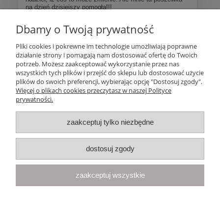
na dzień dzisiejszy pomogła!!!
Dbamy o Twoją prywatność
Więcej opinii
Pliki cookies i pokrewne im technologie umożliwiają poprawne
działanie strony i pomagają nam dostosować ofertę do Twoich
Pomoc
potrzeb. Możesz zaakceptować wykorzystanie przez nas
wszystkich tych plików i przejść do sklepu lub dostosować użycie
plików do swoich preferencji, wybierając opcję "Dostosuj zgody".
Moje konto
Więcej o plikach cookies przeczytasz w naszej Polityce
prywatności.
Płatności i dostawa
zaakceptuj tylko niezbędne
Informacje
dostosuj zgody
O nas
zaakceptuj wszystkie
Your Space
| Olimpijska 8, 86-010 Samociążek, woj. kujawsko-
pomorskie | telefon:
668 833 068
, e-mail:
kontakt@yourspace.pl
pokaż pełną wersję strony