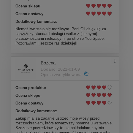
Ocena sklepu:
Ocena dostawy:
Dodatkowy komentarz:
Niemożliwe stało się możliwym. Pani Oli dziękuję za
najwyższy standard obsługi i walkę z (licznymi)
przeciwnościami nieleżącymi po stronie YourSpace.
Pozdrawiam i jeszcze raz dziękuję!!
Bożena
Dodano: 2021-01-09
Opinia zweryfikowana
Ocena produktu:
Ocena sklepu:
Ocena dostawy:
Dodatkowy komentarz:
Zakup miał za zadanie ustrzec moje włosy przed
rozczochraniem, które towarzyszy poranne u wstawanie.
Szczerze powiedziawszy to nie pokładałam zbytnio
nadziei, iż coś to może zmienić. Ale mnie ta poszewka